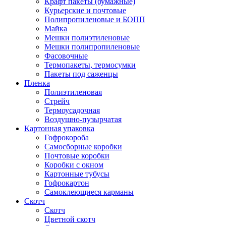
Крафт пакеты (бумажные)
Курьерские и почтовые
Полипропиленовые и БОПП
Майка
Мешки полиэтиленовые
Мешки полипропиленовые
Фасовочные
Термопакеты, термосумки
Пакеты под саженцы
Пленка
Полиэтиленовая
Стрейч
Термоусадочная
Воздушно-пузырчатая
Картонная упаковка
Гофрокороба
Самосборные коробки
Почтовые коробки
Коробки с окном
Картонные тубусы
Гофрокартон
Самоклеющиеся карманы
Скотч
Скотч
Цветной скотч