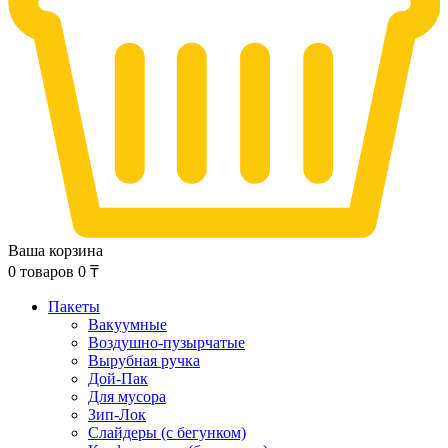
Ваша корзина
0
товаров
0
₸
Пакеты
Вакуумные
Воздушно-пузырчатые
Вырубная ручка
Дой-Пак
Для мусора
Зип-Лок
Слайдеры (с бегунком)