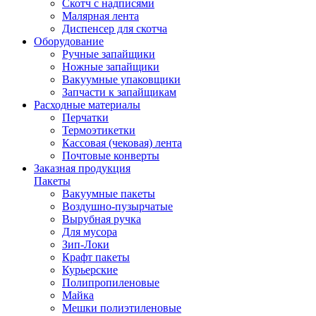
Скотч с надписями
Малярная лента
Диспенсер для скотча
Оборудование
Ручные запайщики
Ножные запайщики
Вакуумные упаковщики
Запчасти к запайщикам
Расходные материалы
Перчатки
Термоэтикетки
Кассовая (чековая) лента
Почтовые конверты
Заказная продукция
Пакеты
Вакуумные пакеты
Воздушно-пузырчатые
Вырубная ручка
Для мусора
Зип-Локи
Крафт пакеты
Курьерские
Полипропиленовые
Майка
Мешки полиэтиленовые