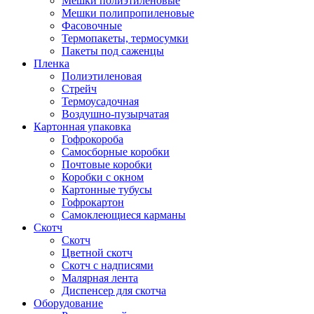
Мешки полиэтиленовые
Мешки полипропиленовые
Фасовочные
Термопакеты, термосумки
Пакеты под саженцы
Пленка
Полиэтиленовая
Стрейч
Термоусадочная
Воздушно-пузырчатая
Картонная упаковка
Гофрокороба
Самосборные коробки
Почтовые коробки
Коробки с окном
Картонные тубусы
Гофрокартон
Самоклеющиеся карманы
Скотч
Скотч
Цветной скотч
Скотч с надписями
Малярная лента
Диспенсер для скотча
Оборудование