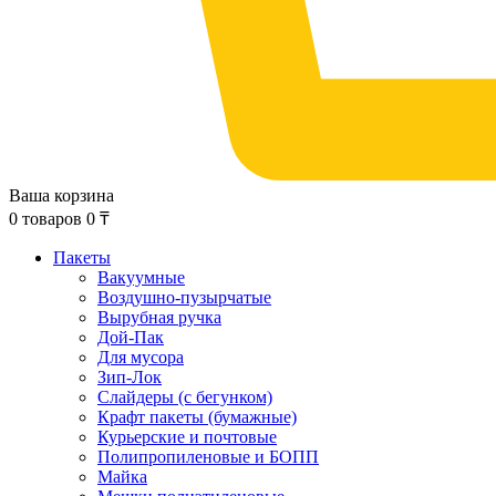
Ваша корзина
0
товаров
0
₸
Пакеты
Вакуумные
Воздушно-пузырчатые
Вырубная ручка
Дой-Пак
Для мусора
Зип-Лок
Слайдеры (с бегунком)
Крафт пакеты (бумажные)
Курьерские и почтовые
Полипропиленовые и БОПП
Майка