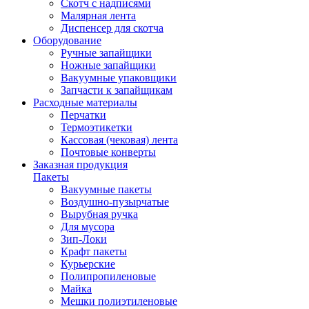
Скотч с надписями
Малярная лента
Диспенсер для скотча
Оборудование
Ручные запайщики
Ножные запайщики
Вакуумные упаковщики
Запчасти к запайщикам
Расходные материалы
Перчатки
Термоэтикетки
Кассовая (чековая) лента
Почтовые конверты
Заказная продукция
Пакеты
Вакуумные пакеты
Воздушно-пузырчатые
Вырубная ручка
Для мусора
Зип-Локи
Крафт пакеты
Курьерские
Полипропиленовые
Майка
Мешки полиэтиленовые