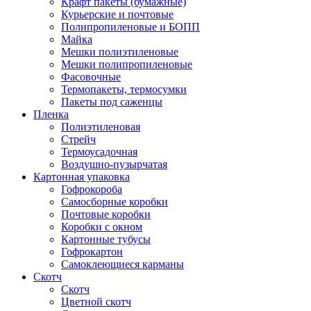
Крафт пакеты (бумажные)
Курьерские и почтовые
Полипропиленовые и БОПП
Майка
Мешки полиэтиленовые
Мешки полипропиленовые
Фасовочные
Термопакеты, термосумки
Пакеты под саженцы
Пленка
Полиэтиленовая
Стрейч
Термоусадочная
Воздушно-пузырчатая
Картонная упаковка
Гофрокороба
Самосборные коробки
Почтовые коробки
Коробки с окном
Картонные тубусы
Гофрокартон
Самоклеющиеся карманы
Скотч
Скотч
Цветной скотч