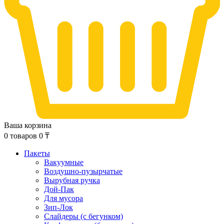
Ваша корзина
0
товаров
0
₸
Пакеты
Вакуумные
Воздушно-пузырчатые
Вырубная ручка
Дой-Пак
Для мусора
Зип-Лок
Слайдеры (с бегунком)