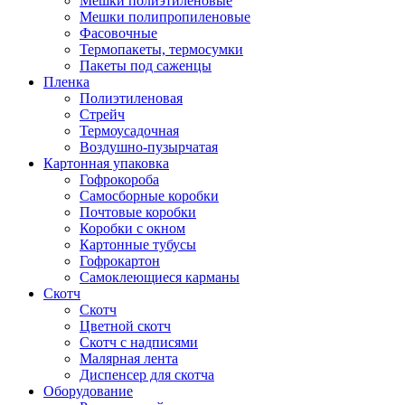
Мешки полиэтиленовые
Мешки полипропиленовые
Фасовочные
Термопакеты, термосумки
Пакеты под саженцы
Пленка
Полиэтиленовая
Стрейч
Термоусадочная
Воздушно-пузырчатая
Картонная упаковка
Гофрокороба
Самосборные коробки
Почтовые коробки
Коробки с окном
Картонные тубусы
Гофрокартон
Самоклеющиеся карманы
Скотч
Скотч
Цветной скотч
Скотч с надписями
Малярная лента
Диспенсер для скотча
Оборудование