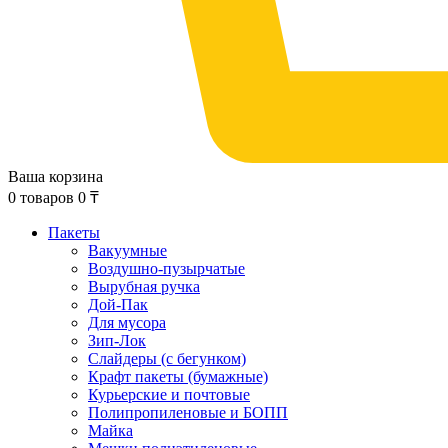
Ваша корзина
0
товаров
0
₸
Пакеты
Вакуумные
Воздушно-пузырчатые
Вырубная ручка
Дой-Пак
Для мусора
Зип-Лок
Слайдеры (с бегунком)
Крафт пакеты (бумажные)
Курьерские и почтовые
Полипропиленовые и БОПП
Майка