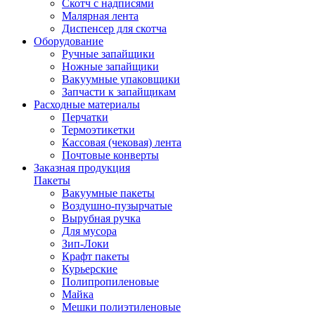
Скотч с надписями
Малярная лента
Диспенсер для скотча
Оборудование
Ручные запайщики
Ножные запайщики
Вакуумные упаковщики
Запчасти к запайщикам
Расходные материалы
Перчатки
Термоэтикетки
Кассовая (чековая) лента
Почтовые конверты
Заказная продукция
Пакеты
Вакуумные пакеты
Воздушно-пузырчатые
Вырубная ручка
Для мусора
Зип-Локи
Крафт пакеты
Курьерские
Полипропиленовые
Майка
Мешки полиэтиленовые