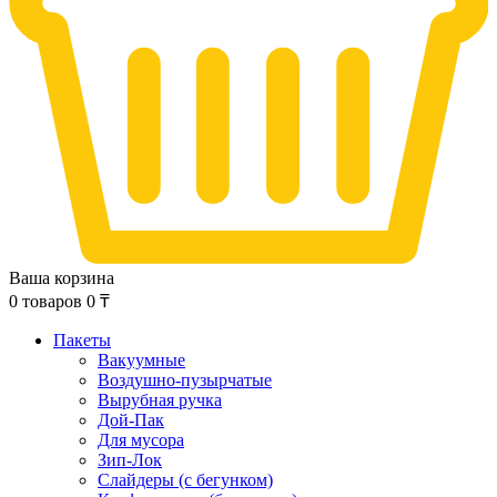
Ваша корзина
0
товаров
0
₸
Пакеты
Вакуумные
Воздушно-пузырчатые
Вырубная ручка
Дой-Пак
Для мусора
Зип-Лок
Слайдеры (с бегунком)