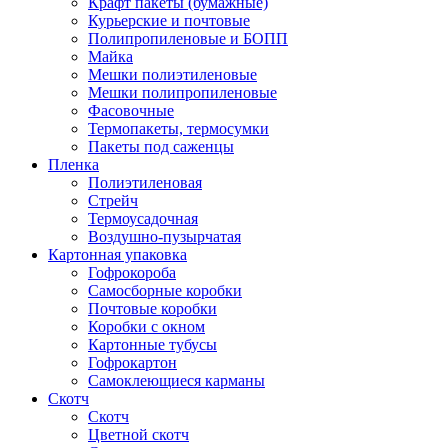
Крафт пакеты (бумажные)
Курьерские и почтовые
Полипропиленовые и БОПП
Майка
Мешки полиэтиленовые
Мешки полипропиленовые
Фасовочные
Термопакеты, термосумки
Пакеты под саженцы
Пленка
Полиэтиленовая
Стрейч
Термоусадочная
Воздушно-пузырчатая
Картонная упаковка
Гофрокороба
Самосборные коробки
Почтовые коробки
Коробки с окном
Картонные тубусы
Гофрокартон
Самоклеющиеся карманы
Скотч
Скотч
Цветной скотч