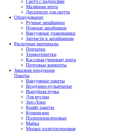
Скотч с надписями
Малярная лента
Диспенсер для скотча
Оборудование
Ручные запайщики
Ножные запайщики
Вакуумные упаковщики
Запчасти к запайщикам
Расходные материалы
Перчатки
Термоэтикетки
Кассовая (чековая) лента
Почтовые конверты
Заказная продукция
Пакеты
Вакуумные пакеты
Воздушно-пузырчатые
Вырубная ручка
Для мусора
Зип-Локи
Крафт пакеты
Курьерские
Полипропиленовые
Майка
Мешки полиэтиленовые