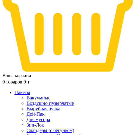
Ваша корзина
0
товаров
0
₸
Пакеты
Вакуумные
Воздушно-пузырчатые
Вырубная ручка
Дой-Пак
Для мусора
Зип-Лок
Слайдеры (с бегунком)