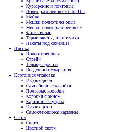
Крафт пакеты (бумажные)
Курьерские и почтовые
Полипропиленовые и БОПП
Майка
Мешки полиэтиленовые
Мешки полипропиленовые
Фасовочные
Термопакеты, термосумки
Пакеты под саженцы
Пленка
Полиэтиленовая
Стрейч
Термоусадочная
Воздушно-пузырчатая
Картонная упаковка
Гофрокороба
Самосборные коробки
Почтовые коробки
Коробки с окном
Картонные тубусы
Гофрокартон
Самоклеющиеся карманы
Скотч
Скотч
Цветной скотч