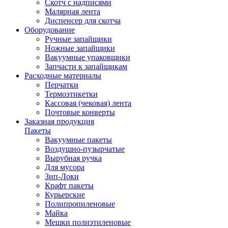
Скотч с надписями
Малярная лента
Диспенсер для скотча
Оборудование
Ручные запайщики
Ножные запайщики
Вакуумные упаковщики
Запчасти к запайщикам
Расходные материалы
Перчатки
Термоэтикетки
Кассовая (чековая) лента
Почтовые конверты
Заказная продукция
Пакеты
Вакуумные пакеты
Воздушно-пузырчатые
Вырубная ручка
Для мусора
Зип-Локи
Крафт пакеты
Курьерские
Полипропиленовые
Майка
Мешки полиэтиленовые