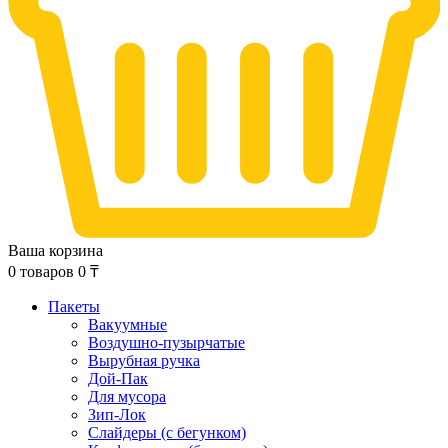
Ваша корзина
0
товаров
0
₸
Пакеты
Вакуумные
Воздушно-пузырчатые
Вырубная ручка
Дой-Пак
Для мусора
Зип-Лок
Слайдеры (с бегунком)