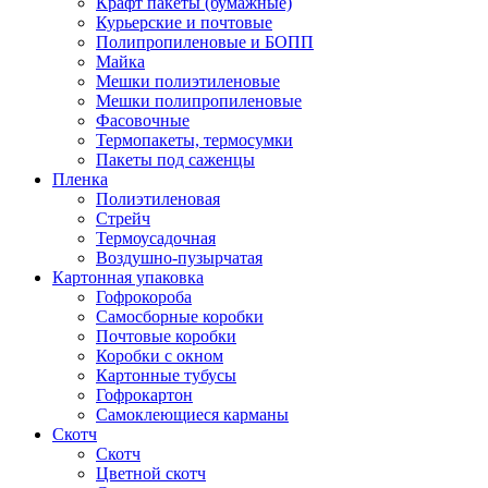
Крафт пакеты (бумажные)
Курьерские и почтовые
Полипропиленовые и БОПП
Майка
Мешки полиэтиленовые
Мешки полипропиленовые
Фасовочные
Термопакеты, термосумки
Пакеты под саженцы
Пленка
Полиэтиленовая
Стрейч
Термоусадочная
Воздушно-пузырчатая
Картонная упаковка
Гофрокороба
Самосборные коробки
Почтовые коробки
Коробки с окном
Картонные тубусы
Гофрокартон
Самоклеющиеся карманы
Скотч
Скотч
Цветной скотч