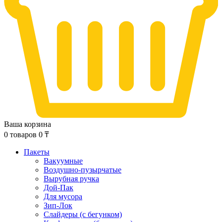
Ваша корзина
0
товаров
0
₸
Пакеты
Вакуумные
Воздушно-пузырчатые
Вырубная ручка
Дой-Пак
Для мусора
Зип-Лок
Слайдеры (с бегунком)