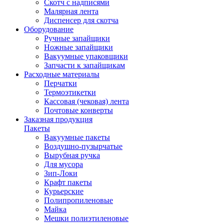
Скотч с надписями
Малярная лента
Диспенсер для скотча
Оборудование
Ручные запайщики
Ножные запайщики
Вакуумные упаковщики
Запчасти к запайщикам
Расходные материалы
Перчатки
Термоэтикетки
Кассовая (чековая) лента
Почтовые конверты
Заказная продукция
Пакеты
Вакуумные пакеты
Воздушно-пузырчатые
Вырубная ручка
Для мусора
Зип-Локи
Крафт пакеты
Курьерские
Полипропиленовые
Майка
Мешки полиэтиленовые