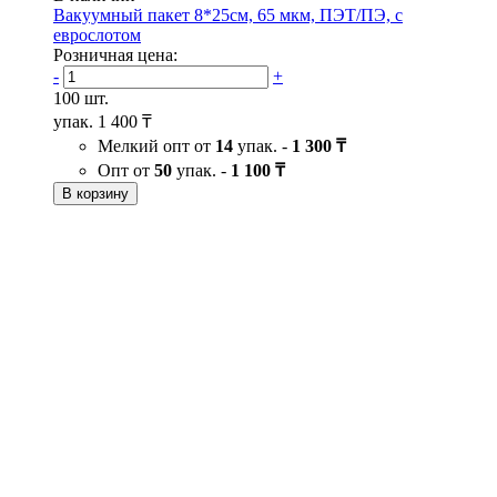
Вакуумный пакет 8*25см, 65 мкм, ПЭТ/ПЭ, с
еврослотом
Розничная цена:
-
+
100 шт.
упак.
1 400 ₸
Мелкий опт от
14
упак. -
1 300 ₸
Опт от
50
упак. -
1 100 ₸
В корзину