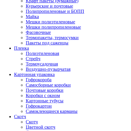
Крафт пакеты (бумажные)
Курьерские и почтовые
Полипропиленовые и БОПП
Майка
Мешки полиэтиленовые
Мешки полипропиленовые
Фасовочные
Термопакеты, термосумки
Пакеты под саженцы
Пленка
Полиэтиленовая
Стрейч
Термоусадочная
Воздушно-пузырчатая
Картонная упаковка
Гофрокороба
Самосборные коробки
Почтовые коробки
Коробки с окном
Картонные тубусы
Гофрокартон
Самоклеющиеся карманы
Скотч
Скотч
Цветной скотч