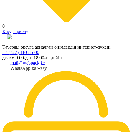
0
Кіру
Тіркелу
Қаз
Тауарды орауға арналған өнімдердің интернет-дүкені
+7 (727) 310-85-06
дс-жм 9.00-дан 18.00-ға дейін
mail@webpack.kz
WhatsApp-қа жазу