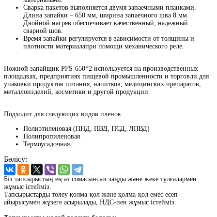
Сварка пакетов выполняется двумя запаечными планками.
Длина запайки – 650 мм, ширина запаечного шва 8 мм.
Двойной нагрев обеспечивает качественный, надежный
сварной шов.
Время запайки регулируется в зависимости от толщины и
плотности материалапри помощи механического реле.
Ножной запайщик PFS-650*2 используется на производственных
площадках, предприятиях пищевой промышленности и торговли для
упаковки продуктов питания, напитков, медицинских препаратов,
металлоизделий, косметики и другой продукции.
Подходит для следующих видов пленок:
Полиэтиленовая (ПНД, ПВД, ПСД, ЛПВД)
Полипропиленовая
Термоусадочная
Бөлісу:
Біз тапсырыстың ең аз сомасынсыз заңды және жеке тұлғалармен
жұмыс істейміз.
Тапсырыстарды төлеу қолма-қол және қолма-қол емес есеп
айырысумен жүзеге асырылады, НДС-пен жұмыс істейміз.