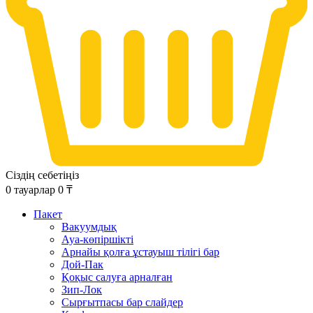
Сіздің себетіңіз
0
тауарлар
0
₸
Пакет
Вакуумдық
Ауа-көпіршікті
Арнайы қолға ұстауыш тілігі бар
Дой-Пак
Қоқыс салуға арналған
Зип-Лок
Сырғытпасы бар слайдер