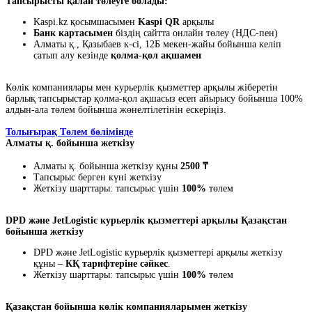
Тапсырысты қалай төлеуге болады:
Kaspi.kz қосымшасымен
Kaspi QR
арқылы
Банк картасымен
біздің сайтта онлайн төлеу (НДС-пен)
Алматы қ., Қазыбаев к-сі, 12Б мекен-жайы бойынша келіп
сатып алу кезінде
қолма-қол ақшамен
Көлік компаниялары мен курьерлік қызметтер арқылы жіберетін
барлық тапсырыстар қолма-қол ақшасыз есеп айырысу бойынша 100%
алдын-ала төлем бойынша жөнелтілетінін ескеріңіз.
Толығырақ Төлем бөлімінде
Алматы қ. бойынша жеткізу
Алматы қ. бойынша жеткізу құны
2500 ₸
Тапсырыс берген күні жеткізу
Жеткізу шарттары: тапсырыс үшін
100%
төлем
DPD және JetLogistic курьерлік қызметтері арқылы Қазақстан
бойынша жеткізу
DPD және JetLogistic курьерлік қызметтері арқылы жеткізу
құны –
КҚ тарифтеріне сәйкес
.
Жеткізу шарттары: тапсырыс үшін
100%
төлем
Қазақстан бойынша көлік компанияларымен жеткізу