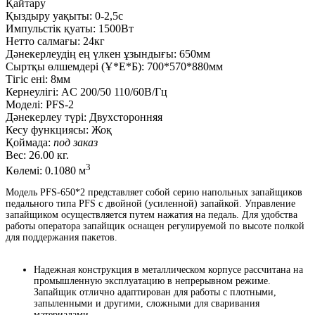
Қайтару
Қыздыру уақыты:
0-2,5с
Импульстік қуаты:
1500Вт
Нетто салмағы:
24кг
Дәнекерлеудің ең үлкен ұзындығы:
650мм
Сыртқы өлшемдері (Ұ*Е*Б):
700*570*880мм
Тігіс ені:
8мм
Кернеулігі:
AC 200/50 110/60В/Гц
Моделі:
PFS-2
Дәнекерлеу түрі:
Двухсторонняя
Кесу функциясы:
Жоқ
Қоймада:
под заказ
Вес:
26.00 кг.
3
Көлемі:
0.1080 м
Модель PFS-650*2 представляет собой серию напольных запайщиков
педального типа PFS с двойной (усиленной) запайкой. Управление
запайщиком осуществляется путем нажатия на педаль. Для удобства
работы оператора запайщик оснащен регулируемой по высоте полкой
для поддержания пакетов.
Надежная конструкция в металлическом корпусе рассчитана на
промышленную эксплуатацию в непрерывном режиме.
Запайщик отлично адаптирован для работы с плотными,
запыленными и другими, сложными для сваривания
материалами.