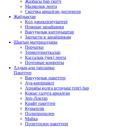
Жазбасы бар скотч
Малярлық лента
Скотчқа арналған диспенсер
Жабдықтар
Қол дәнекерлеуіштері
Ножные запайщики
Вакуумдық қаптауыштар
Запчасти к запайщикам
Шығын материалдары
Перчатки
Термоэтикеткалар
Кассалық (чек) лента
Почтовые конверты
Алдын-ала тапсырыс
Пакеттер
Вакуумдық пакеттер
Ауа-көпіршікті
Арнайы қолға ұстауыш тілігі бар
Қоқыс салуға арналған
Зип-Локтар
Крафт пакеттер
Курьерлік
Полипропилен
Майка
Полиэтилен пакеттері