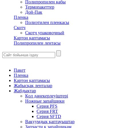
Полипропилен қабы
Термопакеттер
Дой-Пак
Пленка
Полиэтилен пленкасы
Скотч
Скотч упаковочный
Картон қаптамасы
Полипропилен лентасы
Пакет
Пленка
Картон қаптамасы
Жабысқақ ленталар
Жабдықтар
Қол дәнекерлеуіштері
Ножные запайщики
Серия PFS
Серия FRT
Серия SFTD
Вакуумдық қаптауыштар
Запчасти к запайщикам