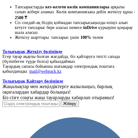
Тапсырыстарды
кез-келген көлік компаниялары
арқылы
салып жібере аламыз. Көлік компаниясына дейін жеткізу құны -
2500 ₸
Сіз сондай-ақ біздің қоймадан тапсырысыңызды өзіңіз алып
кетуге тапсырыс бере аласыз немесе
inDrive
курьеріне қоңырау
шала аласыз.
Жеткізу шарттары: тапсырыс үшін
100%
төлем
Толығырақ Жеткізу бөлімінде
Егер тауар ақаулы болған жағдайда, біз қайтаруға тиісті сапада
(бүлінбеген түрде болса) қабылдаймыз.
Тауардың сапасы бойынша шағымдар электрондық поштаға
қабылданады:
mail@webpack.kz
Толығырақ Қайтару бөлімінде
Жаңалықтар мен жеңілдіктерге жазылыңыз, барлық
оқиғалардан хабардар болыңыз!
Біз сізге соңғы жаңа тауарларды хабарлап отырамыз!