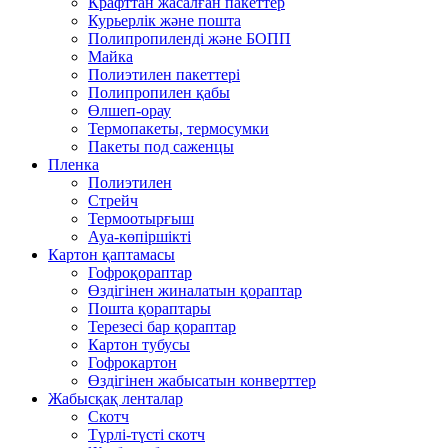
Крафттан жасалған пакеттер
Курьерлік және пошта
Полипропиленді және БОПП
Майка
Полиэтилен пакеттері
Полипропилен қабы
Өлшеп-орау
Термопакеты, термосумки
Пакеты под саженцы
Пленка
Полиэтилен
Стрейч
Термоотырғыш
Ауа-көпіршікті
Картон қаптамасы
Гофроқораптар
Өздігінен жиналатын қораптар
Пошта қораптары
Терезесі бар қораптар
Картон тубусы
Гофрокартон
Өздігінен жабысатын конверттер
Жабысқақ ленталар
Скотч
Түрлі-түсті скотч