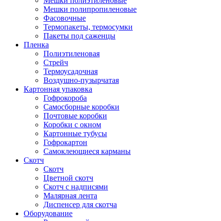
Мешки полиэтиленовые
Мешки полипропиленовые
Фасовочные
Термопакеты, термосумки
Пакеты под саженцы
Пленка
Полиэтиленовая
Стрейч
Термоусадочная
Воздушно-пузырчатая
Картонная упаковка
Гофрокороба
Самосборные коробки
Почтовые коробки
Коробки с окном
Картонные тубусы
Гофрокартон
Самоклеющиеся карманы
Скотч
Скотч
Цветной скотч
Скотч с надписями
Малярная лента
Диспенсер для скотча
Оборудование