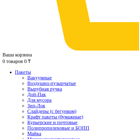
Ваша корзина
0
товаров
0
₸
Пакеты
Вакуумные
Воздушно-пузырчатые
Вырубная ручка
Дой-Пак
Для мусора
Зип-Лок
Слайдеры (с бегунком)
Крафт пакеты (бумажные)
Курьерские и почтовые
Полипропиленовые и БОПП
Майка