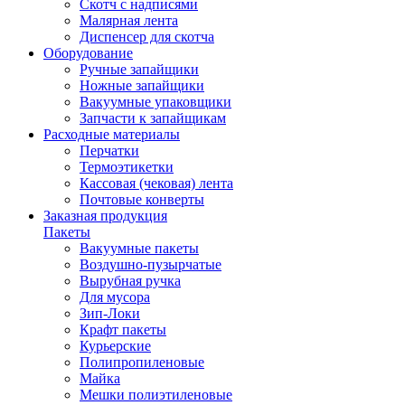
Скотч с надписями
Малярная лента
Диспенсер для скотча
Оборудование
Ручные запайщики
Ножные запайщики
Вакуумные упаковщики
Запчасти к запайщикам
Расходные материалы
Перчатки
Термоэтикетки
Кассовая (чековая) лента
Почтовые конверты
Заказная продукция
Пакеты
Вакуумные пакеты
Воздушно-пузырчатые
Вырубная ручка
Для мусора
Зип-Локи
Крафт пакеты
Курьерские
Полипропиленовые
Майка
Мешки полиэтиленовые