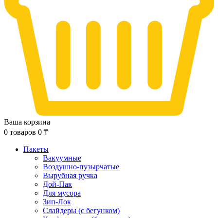
Ваша корзина
0
товаров
0
₸
Пакеты
Вакуумные
Воздушно-пузырчатые
Вырубная ручка
Дой-Пак
Для мусора
Зип-Лок
Слайдеры (с бегунком)