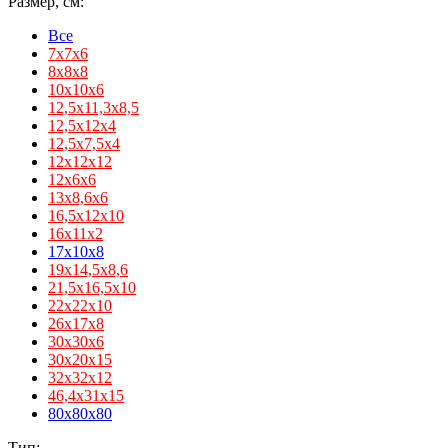
Размер, см:
Все
7х7х6
8х8х8
10х10х6
12,5x11,3x8,5
12,5x12x4
12,5x7,5x4
12х12х12
12х6х6
13x8,6x6
16,5x12x10
16x11x2
17х10х8
19х14,5х8,6
21,5x16,5x10
22x22x10
26х17х8
30x30x6
30х20х15
32х32х12
46,4х31х15
80х80х80
Тип: