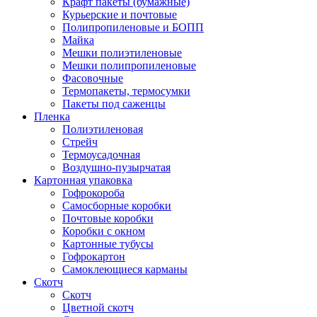
Крафт пакеты (бумажные)
Курьерские и почтовые
Полипропиленовые и БОПП
Майка
Мешки полиэтиленовые
Мешки полипропиленовые
Фасовочные
Термопакеты, термосумки
Пакеты под саженцы
Пленка
Полиэтиленовая
Стрейч
Термоусадочная
Воздушно-пузырчатая
Картонная упаковка
Гофрокороба
Самосборные коробки
Почтовые коробки
Коробки с окном
Картонные тубусы
Гофрокартон
Самоклеющиеся карманы
Скотч
Скотч
Цветной скотч