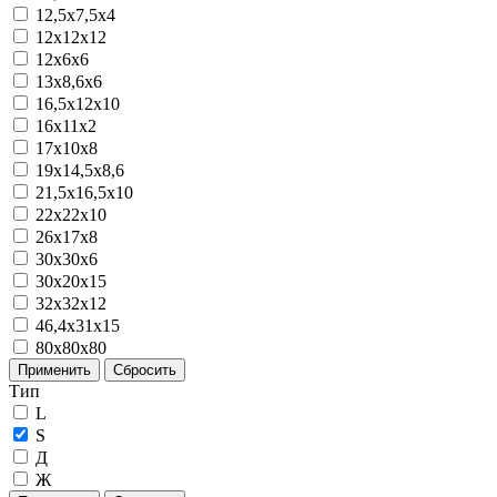
12,5x7,5x4
12х12х12
12х6х6
13x8,6x6
16,5x12x10
16x11x2
17х10х8
19х14,5х8,6
21,5x16,5x10
22x22x10
26х17х8
30x30x6
30х20х15
32х32х12
46,4х31х15
80х80х80
Применить
Сбросить
Тип
L
S
Д
Ж