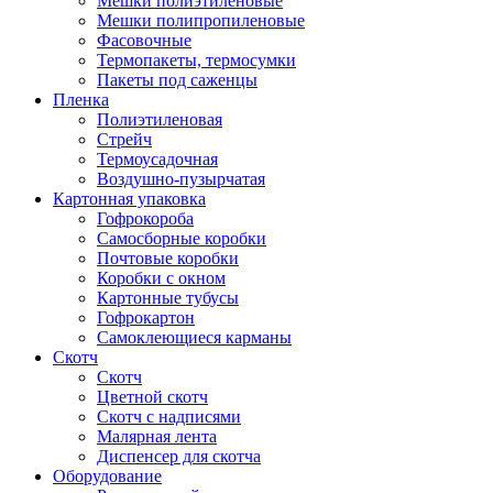
Мешки полиэтиленовые
Мешки полипропиленовые
Фасовочные
Термопакеты, термосумки
Пакеты под саженцы
Пленка
Полиэтиленовая
Стрейч
Термоусадочная
Воздушно-пузырчатая
Картонная упаковка
Гофрокороба
Самосборные коробки
Почтовые коробки
Коробки с окном
Картонные тубусы
Гофрокартон
Самоклеющиеся карманы
Скотч
Скотч
Цветной скотч
Скотч с надписями
Малярная лента
Диспенсер для скотча
Оборудование