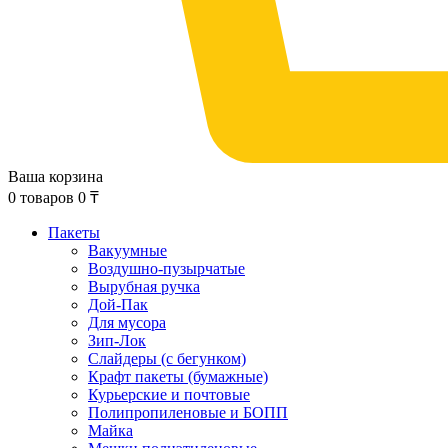
Ваша корзина
0
товаров
0
₸
Пакеты
Вакуумные
Воздушно-пузырчатые
Вырубная ручка
Дой-Пак
Для мусора
Зип-Лок
Слайдеры (с бегунком)
Крафт пакеты (бумажные)
Курьерские и почтовые
Полипропиленовые и БОПП
Майка