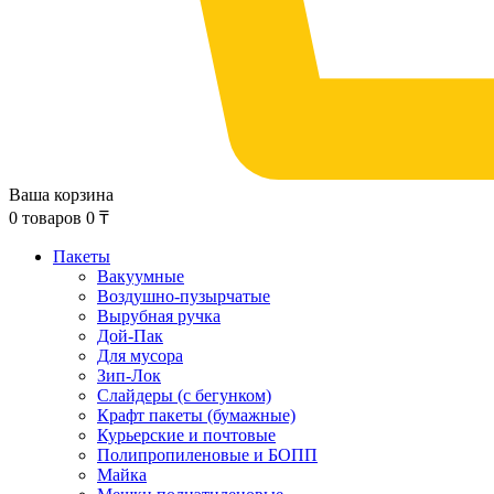
Ваша корзина
0
товаров
0
₸
Пакеты
Вакуумные
Воздушно-пузырчатые
Вырубная ручка
Дой-Пак
Для мусора
Зип-Лок
Слайдеры (с бегунком)
Крафт пакеты (бумажные)
Курьерские и почтовые
Полипропиленовые и БОПП
Майка