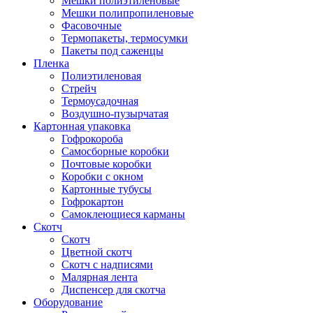
Мешки полиэтиленовые
Мешки полипропиленовые
Фасовочные
Термопакеты, термосумки
Пакеты под саженцы
Пленка
Полиэтиленовая
Стрейч
Термоусадочная
Воздушно-пузырчатая
Картонная упаковка
Гофрокороба
Самосборные коробки
Почтовые коробки
Коробки с окном
Картонные тубусы
Гофрокартон
Самоклеющиеся карманы
Скотч
Скотч
Цветной скотч
Скотч с надписями
Малярная лента
Диспенсер для скотча
Оборудование