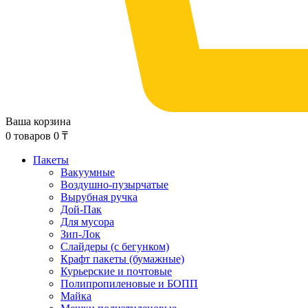
Ваша корзина
0
товаров
0
₸
Пакеты
Вакуумные
Воздушно-пузырчатые
Вырубная ручка
Дой-Пак
Для мусора
Зип-Лок
Слайдеры (с бегунком)
Крафт пакеты (бумажные)
Курьерские и почтовые
Полипропиленовые и БОПП
Майка