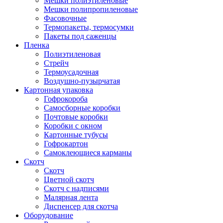
Мешки полиэтиленовые
Мешки полипропиленовые
Фасовочные
Термопакеты, термосумки
Пакеты под саженцы
Пленка
Полиэтиленовая
Стрейч
Термоусадочная
Воздушно-пузырчатая
Картонная упаковка
Гофрокороба
Самосборные коробки
Почтовые коробки
Коробки с окном
Картонные тубусы
Гофрокартон
Самоклеющиеся карманы
Скотч
Скотч
Цветной скотч
Скотч с надписями
Малярная лента
Диспенсер для скотча
Оборудование