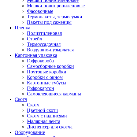
Мешки полиэтиленовые
Мешки полипропиленовые
Фасовочные
Термопакеты, термосумки
Пакеты под саженцы
Пленка
Полиэтиленовая
Стрейч
Термоусадочная
Воздушно-пузырчатая
Картонная упаковка
Гофрокороба
Самосборные коробки
Почтовые коробки
Коробки с окном
Картонные тубусы
Гофрокартон
Самоклеющиеся карманы
Скотч
Скотч
Цветной скотч
Скотч с надписями
Малярная лента
Диспенсер для скотча
Оборудование