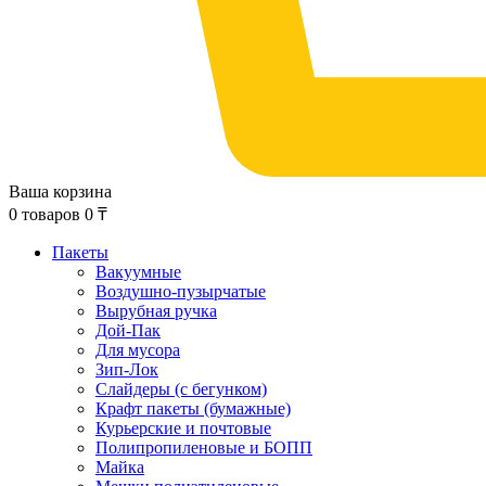
Ваша корзина
0
товаров
0
₸
Пакеты
Вакуумные
Воздушно-пузырчатые
Вырубная ручка
Дой-Пак
Для мусора
Зип-Лок
Слайдеры (с бегунком)
Крафт пакеты (бумажные)
Курьерские и почтовые
Полипропиленовые и БОПП
Майка