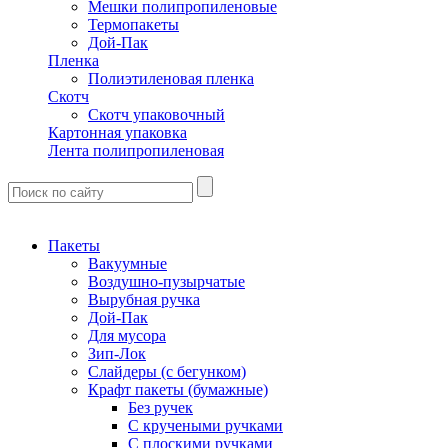
Мешки полипропиленовые
Термопакеты
Дой-Пак
Пленка
Полиэтиленовая пленка
Скотч
Скотч упаковочный
Картонная упаковка
Лента полипропиленовая
Пакеты
Вакуумные
Воздушно-пузырчатые
Вырубная ручка
Дой-Пак
Для мусора
Зип-Лок
Слайдеры (с бегунком)
Крафт пакеты (бумажные)
Без ручек
С кручеными ручками
С плоскими ручками