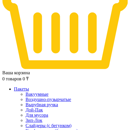
Ваша корзина
0
товаров
0
₸
Пакеты
Вакуумные
Воздушно-пузырчатые
Вырубная ручка
Дой-Пак
Для мусора
Зип-Лок
Слайдеры (с бегунком)