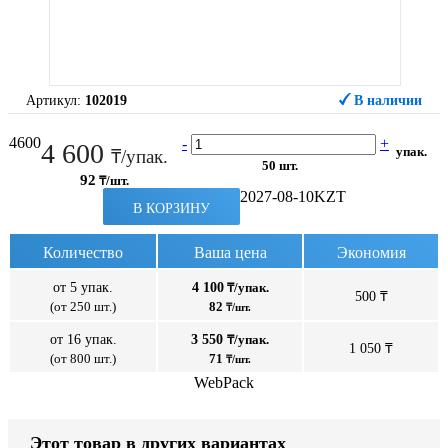
Артикул:
102019
В наличии
4600
-
+
4 600
упак.
₸/упак.
50 шт.
92
₸/шт.
2027-08-10
KZT
В КОРЗИНУ
Количество
Ваша цена
Экономия
от 5 упак.
4 100
₸/упак.
500 ₸
(от 250 шт.)
82
₸/шт.
от 16 упак.
3 550
₸/упак.
1 050 ₸
(от 800 шт.)
71
₸/шт.
WebPack
Этот товар в других вариантах