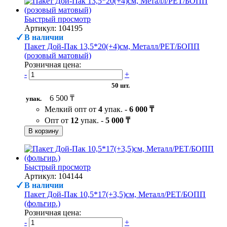
Быстрый просмотр
Артикул: 104195
В наличии
Пакет Дой-Пак 13,5*20(+4)см, Металл/PET/БОПП
(розовый матовый)
Розничная цена:
-
+
50 шт.
6 500 ₸
упак.
Мелкий опт от
4
упак. -
6 000 ₸
Опт от
12
упак. -
5 000 ₸
В корзину
Быстрый просмотр
Артикул: 104144
В наличии
Пакет Дой-Пак 10,5*17(+3,5)см, Металл/PET/БОПП
(фольгир.)
Розничная цена:
-
+