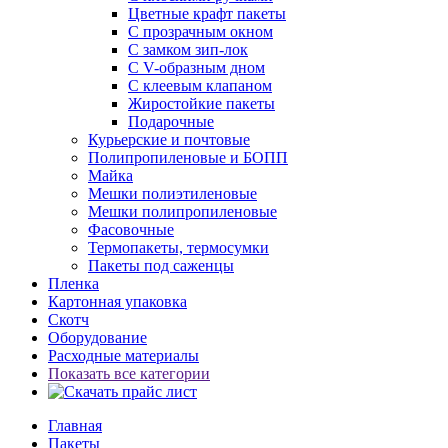
Цветные крафт пакеты
С прозрачным окном
С замком зип-лок
С V-образным дном
С клеевым клапаном
Жиростойкие пакеты
Подарочные
Курьерские и почтовые
Полипропиленовые и БОПП
Майка
Мешки полиэтиленовые
Мешки полипропиленовые
Фасовочные
Термопакеты, термосумки
Пакеты под саженцы
Пленка
Картонная упаковка
Скотч
Оборудование
Расходные материалы
Показать все категории
Главная
Пакеты