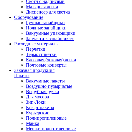
Скотч с надписями
Малярная лента
Диспенсер для скотча
Оборудование
Ручные запайщики
Ножные запайщики
Вакуумные упаковщики
Запчасти к запайщикам
Расходные материалы
Перчатки
Термоэтикетки
Кассовая (чековая) лента
Почтовые конверты
Заказная продукция
Пакеты
Вакуумные пакеты
Воздушно-пузырчатые
Вырубная ручка
Для мусора
Зип-Локи
Крафт пакеты
Курьерские
Полипропиленовые
Майка
Мешки полиэтиленовые