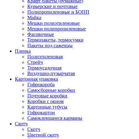
Крафт пакеты (бумажные)
Курьерские и почтовые
Полипропиленовые и БОПП
Майка
Мешки полиэтиленовые
Мешки полипропиленовые
Фасовочные
Термопакеты, термосумки
Пакеты под саженцы
Пленка
Полиэтиленовая
Стрейч
Термоусадочная
Воздушно-пузырчатая
Картонная упаковка
Гофрокороба
Самосборные коробки
Почтовые коробки
Коробки с окном
Картонные тубусы
Гофрокартон
Самоклеющиеся карманы
Скотч
Скотч
Цветной скотч