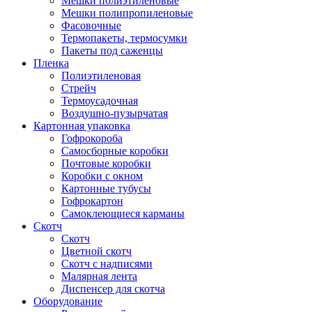
Мешки полиэтиленовые
Мешки полипропиленовые
Фасовочные
Термопакеты, термосумки
Пакеты под саженцы
Пленка
Полиэтиленовая
Стрейч
Термоусадочная
Воздушно-пузырчатая
Картонная упаковка
Гофрокороба
Самосборные коробки
Почтовые коробки
Коробки с окном
Картонные тубусы
Гофрокартон
Самоклеющиеся карманы
Скотч
Скотч
Цветной скотч
Скотч с надписями
Малярная лента
Диспенсер для скотча
Оборудование