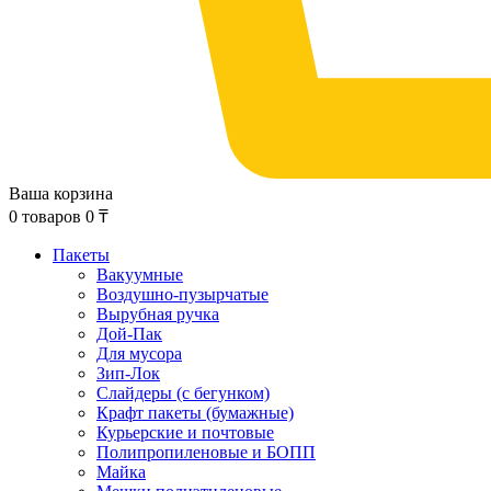
Ваша корзина
0
товаров
0
₸
Пакеты
Вакуумные
Воздушно-пузырчатые
Вырубная ручка
Дой-Пак
Для мусора
Зип-Лок
Слайдеры (с бегунком)
Крафт пакеты (бумажные)
Курьерские и почтовые
Полипропиленовые и БОПП
Майка