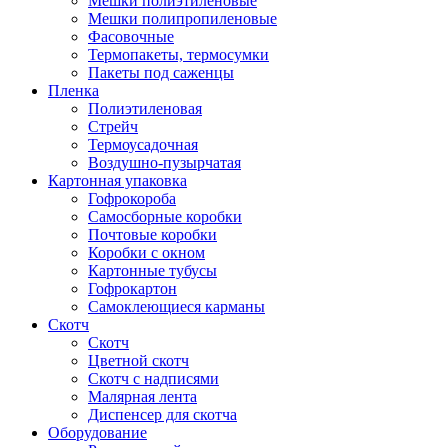
Мешки полиэтиленовые
Мешки полипропиленовые
Фасовочные
Термопакеты, термосумки
Пакеты под саженцы
Пленка
Полиэтиленовая
Стрейч
Термоусадочная
Воздушно-пузырчатая
Картонная упаковка
Гофрокороба
Самосборные коробки
Почтовые коробки
Коробки с окном
Картонные тубусы
Гофрокартон
Самоклеющиеся карманы
Скотч
Скотч
Цветной скотч
Скотч с надписями
Малярная лента
Диспенсер для скотча
Оборудование