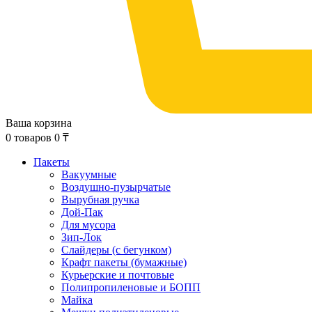
Ваша корзина
0
товаров
0
₸
Пакеты
Вакуумные
Воздушно-пузырчатые
Вырубная ручка
Дой-Пак
Для мусора
Зип-Лок
Слайдеры (с бегунком)
Крафт пакеты (бумажные)
Курьерские и почтовые
Полипропиленовые и БОПП
Майка