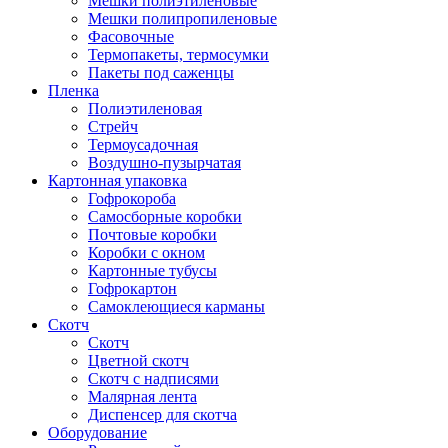
Мешки полиэтиленовые
Мешки полипропиленовые
Фасовочные
Термопакеты, термосумки
Пакеты под саженцы
Пленка
Полиэтиленовая
Стрейч
Термоусадочная
Воздушно-пузырчатая
Картонная упаковка
Гофрокороба
Самосборные коробки
Почтовые коробки
Коробки с окном
Картонные тубусы
Гофрокартон
Самоклеющиеся карманы
Скотч
Скотч
Цветной скотч
Скотч с надписями
Малярная лента
Диспенсер для скотча
Оборудование