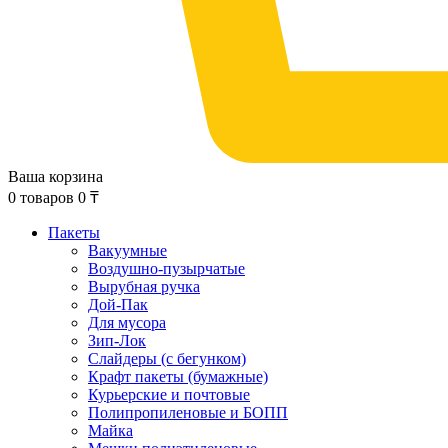
Ваша корзина
0
товаров
0
₸
Пакеты
Вакуумные
Воздушно-пузырчатые
Вырубная ручка
Дой-Пак
Для мусора
Зип-Лок
Слайдеры (с бегунком)
Крафт пакеты (бумажные)
Курьерские и почтовые
Полипропиленовые и БОПП
Майка