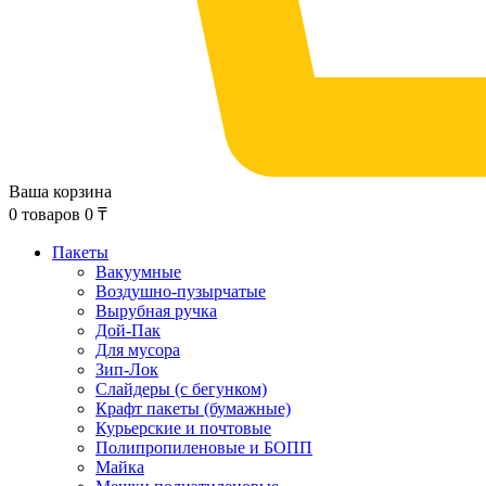
Ваша корзина
0
товаров
0
₸
Пакеты
Вакуумные
Воздушно-пузырчатые
Вырубная ручка
Дой-Пак
Для мусора
Зип-Лок
Слайдеры (с бегунком)
Крафт пакеты (бумажные)
Курьерские и почтовые
Полипропиленовые и БОПП
Майка