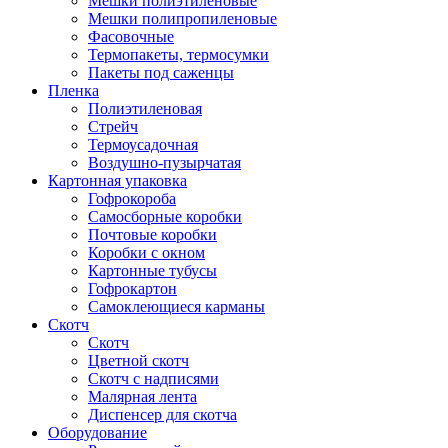
Мешки полиэтиленовые
Мешки полипропиленовые
Фасовочные
Термопакеты, термосумки
Пакеты под саженцы
Пленка
Полиэтиленовая
Стрейч
Термоусадочная
Воздушно-пузырчатая
Картонная упаковка
Гофрокороба
Самосборные коробки
Почтовые коробки
Коробки с окном
Картонные тубусы
Гофрокартон
Самоклеющиеся карманы
Скотч
Скотч
Цветной скотч
Скотч с надписями
Малярная лента
Диспенсер для скотча
Оборудование