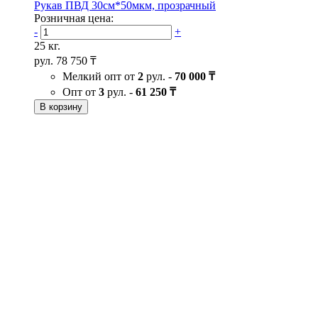
Рукав ПВД 30см*50мкм, прозрачный
Розничная цена:
-
+
25 кг.
рул.
78 750 ₸
Мелкий опт от
2
рул. -
70 000 ₸
Опт от
3
рул. -
61 250 ₸
В корзину