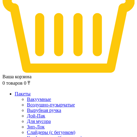
Ваша корзина
0
товаров
0
₸
Пакеты
Вакуумные
Воздушно-пузырчатые
Вырубная ручка
Дой-Пак
Для мусора
Зип-Лок
Слайдеры (с бегунком)