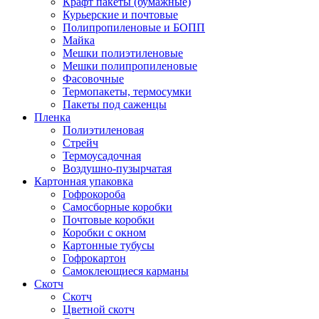
Крафт пакеты (бумажные)
Курьерские и почтовые
Полипропиленовые и БОПП
Майка
Мешки полиэтиленовые
Мешки полипропиленовые
Фасовочные
Термопакеты, термосумки
Пакеты под саженцы
Пленка
Полиэтиленовая
Стрейч
Термоусадочная
Воздушно-пузырчатая
Картонная упаковка
Гофрокороба
Самосборные коробки
Почтовые коробки
Коробки с окном
Картонные тубусы
Гофрокартон
Самоклеющиеся карманы
Скотч
Скотч
Цветной скотч