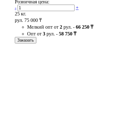
Розничная цена:
-
+
25 кг.
рул.
75 000 ₸
Мелкий опт от
2
рул. -
66 250 ₸
Опт от
3
рул. -
58 750 ₸
Заказать