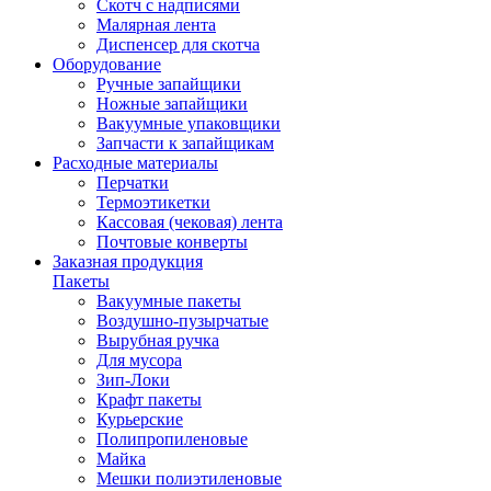
Скотч с надписями
Малярная лента
Диспенсер для скотча
Оборудование
Ручные запайщики
Ножные запайщики
Вакуумные упаковщики
Запчасти к запайщикам
Расходные материалы
Перчатки
Термоэтикетки
Кассовая (чековая) лента
Почтовые конверты
Заказная продукция
Пакеты
Вакуумные пакеты
Воздушно-пузырчатые
Вырубная ручка
Для мусора
Зип-Локи
Крафт пакеты
Курьерские
Полипропиленовые
Майка
Мешки полиэтиленовые