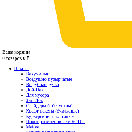
Ваша корзина
0
товаров
0
₸
Пакеты
Вакуумные
Воздушно-пузырчатые
Вырубная ручка
Дой-Пак
Для мусора
Зип-Лок
Слайдеры (с бегунком)
Крафт пакеты (бумажные)
Курьерские и почтовые
Полипропиленовые и БОПП
Майка