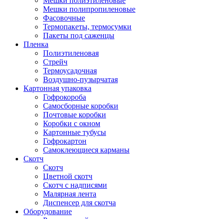
Мешки полиэтиленовые
Мешки полипропиленовые
Фасовочные
Термопакеты, термосумки
Пакеты под саженцы
Пленка
Полиэтиленовая
Стрейч
Термоусадочная
Воздушно-пузырчатая
Картонная упаковка
Гофрокороба
Самосборные коробки
Почтовые коробки
Коробки с окном
Картонные тубусы
Гофрокартон
Самоклеющиеся карманы
Скотч
Скотч
Цветной скотч
Скотч с надписями
Малярная лента
Диспенсер для скотча
Оборудование