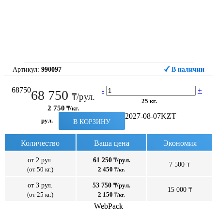
Артикул:
990097
В наличии
68750
-
+
68 750
₸/рул.
25 кг.
2 750
₸/кг.
2027-08-07
KZT
рул.
В КОРЗИНУ
Количество
Ваша цена
Экономия
от 2 рул.
61 250
₸/рул.
7 500 ₸
(от 50 кг.)
2 450
₸/кг.
от 3 рул.
53 750
₸/рул.
15 000 ₸
(от 25 кг.)
2 150
₸/кг.
WebPack