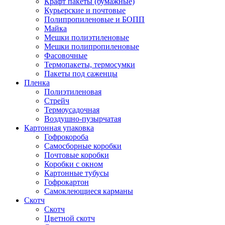
Крафт пакеты (бумажные)
Курьерские и почтовые
Полипропиленовые и БОПП
Майка
Мешки полиэтиленовые
Мешки полипропиленовые
Фасовочные
Термопакеты, термосумки
Пакеты под саженцы
Пленка
Полиэтиленовая
Стрейч
Термоусадочная
Воздушно-пузырчатая
Картонная упаковка
Гофрокороба
Самосборные коробки
Почтовые коробки
Коробки с окном
Картонные тубусы
Гофрокартон
Самоклеющиеся карманы
Скотч
Скотч
Цветной скотч