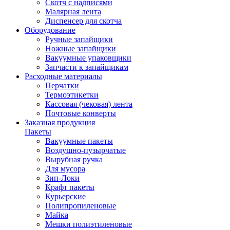
Скотч с надписями
Малярная лента
Диспенсер для скотча
Оборудование
Ручные запайщики
Ножные запайщики
Вакуумные упаковщики
Запчасти к запайщикам
Расходные материалы
Перчатки
Термоэтикетки
Кассовая (чековая) лента
Почтовые конверты
Заказная продукция
Пакеты
Вакуумные пакеты
Воздушно-пузырчатые
Вырубная ручка
Для мусора
Зип-Локи
Крафт пакеты
Курьерские
Полипропиленовые
Майка
Мешки полиэтиленовые