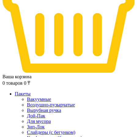
Ваша корзина
0
товаров
0
₸
Пакеты
Вакуумные
Воздушно-пузырчатые
Вырубная ручка
Дой-Пак
Для мусора
Зип-Лок
Слайдеры (с бегунком)