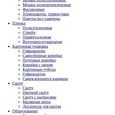
Мешки полиэтиленовые
Мешки полипропиленовые
Фасовочные
Термопакеты, термосумки
Пакеты под саженцы
Пленка
Полиэтиленовая
Стрейч
Термоусадочная
Воздушно-пузырчатая
Картонная упаковка
Гофрокороба
Самосборные коробки
Почтовые коробки
Коробки с окном
Картонные тубусы
Гофрокартон
Самоклеющиеся карманы
Скотч
Скотч
Цветной скотч
Скотч с надписями
Малярная лента
Диспенсер для скотча
Оборудование