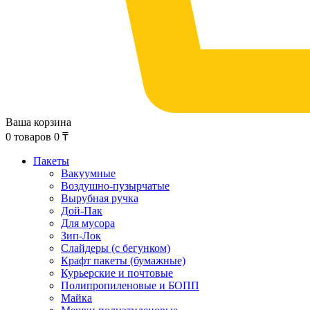
Ваша корзина
0
товаров
0
₸
Пакеты
Вакуумные
Воздушно-пузырчатые
Вырубная ручка
Дой-Пак
Для мусора
Зип-Лок
Слайдеры (с бегунком)
Крафт пакеты (бумажные)
Курьерские и почтовые
Полипропиленовые и БОПП
Майка