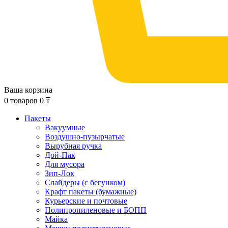
Ваша корзина
0
товаров
0
₸
Пакеты
Вакуумные
Воздушно-пузырчатые
Вырубная ручка
Дой-Пак
Для мусора
Зип-Лок
Слайдеры (с бегунком)
Крафт пакеты (бумажные)
Курьерские и почтовые
Полипропиленовые и БОПП
Майка