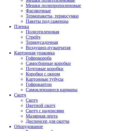
Мешки полиэтиленовые
Мешки полипропиленовые
Фасовочные
Термопакеты, термосумки
Пакеты под саженцы
Пленка
Полиэтиленовая
Стрейч
Термоусадочная
Воздушно-пузырчатая
Картонная упаковка
Гофрокороба
Самосборные коробки
Почтовые коробки
Коробки с окном
Картонные тубусы
Гофрокартон
Самоклеющиеся карманы
Скотч
Скотч
Цветной скотч
Скотч с надписями
Малярная лента
Диспенсер для скотча
Оборудование