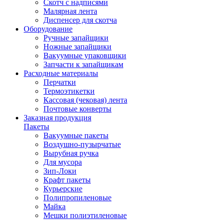
Скотч с надписями
Малярная лента
Диспенсер для скотча
Оборудование
Ручные запайщики
Ножные запайщики
Вакуумные упаковщики
Запчасти к запайщикам
Расходные материалы
Перчатки
Термоэтикетки
Кассовая (чековая) лента
Почтовые конверты
Заказная продукция
Пакеты
Вакуумные пакеты
Воздушно-пузырчатые
Вырубная ручка
Для мусора
Зип-Локи
Крафт пакеты
Курьерские
Полипропиленовые
Майка
Мешки полиэтиленовые