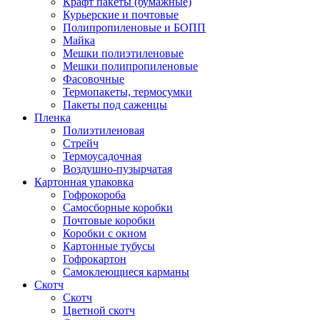
Крафт пакеты (бумажные)
Курьерские и почтовые
Полипропиленовые и БОПП
Майка
Мешки полиэтиленовые
Мешки полипропиленовые
Фасовочные
Термопакеты, термосумки
Пакеты под саженцы
Пленка
Полиэтиленовая
Стрейч
Термоусадочная
Воздушно-пузырчатая
Картонная упаковка
Гофрокороба
Самосборные коробки
Почтовые коробки
Коробки с окном
Картонные тубусы
Гофрокартон
Самоклеющиеся карманы
Скотч
Скотч
Цветной скотч