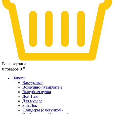
Ваша корзина
0
товаров
0
₸
Пакеты
Вакуумные
Воздушно-пузырчатые
Вырубная ручка
Дой-Пак
Для мусора
Зип-Лок
Слайдеры (с бегунком)