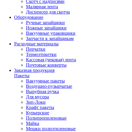
Скотч с надписями
Малярная лента
Диспенсер для скотча
Оборудование
Ручные запайщики
Ножные запайщики
Вакуумные упаковщики
Запчасти к запайщикам
Расходные материалы
Перчатки
Термоэтикетки
Кассовая (чековая) лента
Почтовые конверты
Заказная продукция
Пакеты
Вакуумные пакеты
Воздушно-пузырчатые
Вырубная ручка
Для мусора
Зип-Локи
Крафт пакеты
Курьерские
Полипропиленовые
Майка
Мешки полиэтиленовые