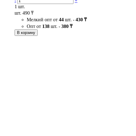
-
+
1 шт.
шт.
490 ₸
Мелкий опт от
44
шт. -
430 ₸
Опт от
138
шт. -
380 ₸
В корзину