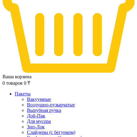
Ваша корзина
0
товаров
0
₸
Пакеты
Вакуумные
Воздушно-пузырчатые
Вырубная ручка
Дой-Пак
Для мусора
Зип-Лок
Слайдеры (с бегунком)