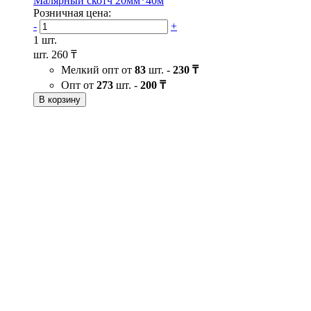
Малярный скотч 20мм*40м
Розничная цена:
-
+
1 шт.
шт.
260 ₸
Мелкий опт от
83
шт. -
230 ₸
Опт от
273
шт. -
200 ₸
В корзину