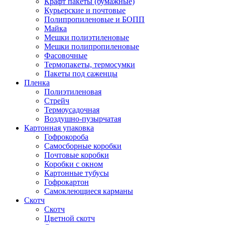
Крафт пакеты (бумажные)
Курьерские и почтовые
Полипропиленовые и БОПП
Майка
Мешки полиэтиленовые
Мешки полипропиленовые
Фасовочные
Термопакеты, термосумки
Пакеты под саженцы
Пленка
Полиэтиленовая
Стрейч
Термоусадочная
Воздушно-пузырчатая
Картонная упаковка
Гофрокороба
Самосборные коробки
Почтовые коробки
Коробки с окном
Картонные тубусы
Гофрокартон
Самоклеющиеся карманы
Скотч
Скотч
Цветной скотч