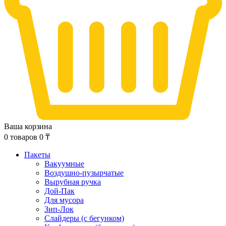
Ваша корзина
0
товаров
0
₸
Пакеты
Вакуумные
Воздушно-пузырчатые
Вырубная ручка
Дой-Пак
Для мусора
Зип-Лок
Слайдеры (с бегунком)