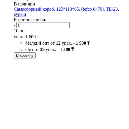
В наличии
Самосборный короб, 125*113*85, (fefco 0470), ТЕ-23,
бурый
Розничная цена:
-
+
10 шт.
упак.
1 600 ₸
Мелкий опт от
12
упак. -
1 500 ₸
Опт от
39
упак. -
1 300 ₸
В корзину