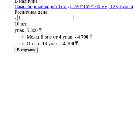
В наличии
Самосборный короб Тип Д, 220*165*100 мм, Т23, бурый
Розничная цена:
-
+
10 шт.
упак.
5 300 ₸
Мелкий опт от
4
упак. -
4 700 ₸
Опт от
13
упак. -
4 100 ₸
В корзину