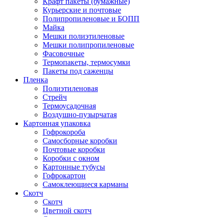
Крафт пакеты (бумажные)
Курьерские и почтовые
Полипропиленовые и БОПП
Майка
Мешки полиэтиленовые
Мешки полипропиленовые
Фасовочные
Термопакеты, термосумки
Пакеты под саженцы
Пленка
Полиэтиленовая
Стрейч
Термоусадочная
Воздушно-пузырчатая
Картонная упаковка
Гофрокороба
Самосборные коробки
Почтовые коробки
Коробки с окном
Картонные тубусы
Гофрокартон
Самоклеющиеся карманы
Скотч
Скотч
Цветной скотч