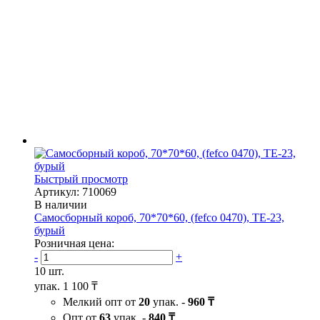
Быстрый просмотр
Артикул: 710069
В наличии
Самосборный короб, 70*70*60, (fefco 0470), ТЕ-23,
бурый
Розничная цена:
-
+
10 шт.
упак.
1 100 ₸
Мелкий опт от
20
упак. -
960 ₸
Опт от
63
упак. -
840 ₸