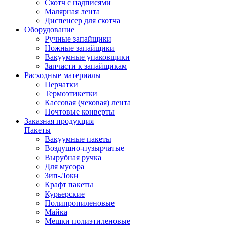
Скотч с надписями
Малярная лента
Диспенсер для скотча
Оборудование
Ручные запайщики
Ножные запайщики
Вакуумные упаковщики
Запчасти к запайщикам
Расходные материалы
Перчатки
Термоэтикетки
Кассовая (чековая) лента
Почтовые конверты
Заказная продукция
Пакеты
Вакуумные пакеты
Воздушно-пузырчатые
Вырубная ручка
Для мусора
Зип-Локи
Крафт пакеты
Курьерские
Полипропиленовые
Майка
Мешки полиэтиленовые