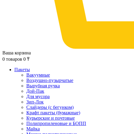
Ваша корзина
0
товаров
0
₸
Пакеты
Вакуумные
Воздушно-пузырчатые
Вырубная ручка
Дой-Пак
Для мусора
Зип-Лок
Слайдеры (с бегунком)
Крафт пакеты (бумажные)
Курьерские и почтовые
Полипропиленовые и БОПП
Майка