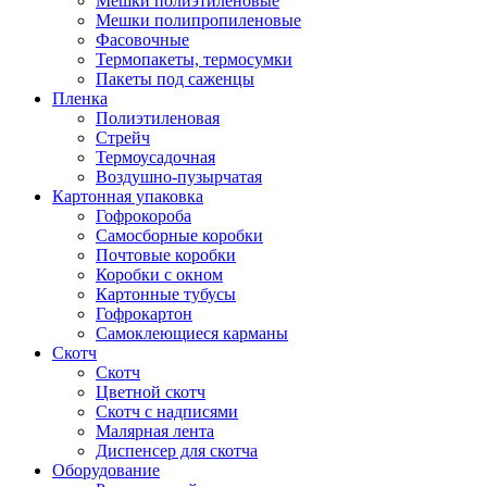
Мешки полиэтиленовые
Мешки полипропиленовые
Фасовочные
Термопакеты, термосумки
Пакеты под саженцы
Пленка
Полиэтиленовая
Стрейч
Термоусадочная
Воздушно-пузырчатая
Картонная упаковка
Гофрокороба
Самосборные коробки
Почтовые коробки
Коробки с окном
Картонные тубусы
Гофрокартон
Самоклеющиеся карманы
Скотч
Скотч
Цветной скотч
Скотч с надписями
Малярная лента
Диспенсер для скотча
Оборудование