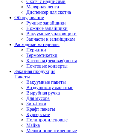
Скотч с надписями
Малярная лента
Диспенсер для скотча
Оборудование
Ручные запайщики
Ножные запайщики
Вакуумные упаковщики
Запчасти к запайщикам
Расходные материалы
Перчатки
Термоэтикетки
Кассовая (чековая) лента
Почтовые конверты
Заказная продукция
Пакеты
Вакуумные пакеты
Воздушно-пузырчатые
Вырубная ручка
Для мусора
Зип-Локи
Крафт пакеты
Курьерские
Полипропиленовые
Майка
Мешки полиэтиленовые