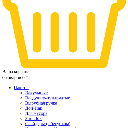
Ваша корзина
0
товаров
0
₸
Пакеты
Вакуумные
Воздушно-пузырчатые
Вырубная ручка
Дой-Пак
Для мусора
Зип-Лок
Слайдеры (с бегунком)