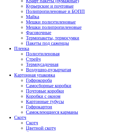
Крафт пакеты (бумажные)
Курьерские и почтовые
Полипропиленовые и БОПП
Майка
Мешки полиэтиленовые
Мешки полипропиленовые
Фасовочные
Термопакеты, термосумки
Пакеты под саженцы
Пленка
Полиэтиленовая
Стрейч
Термоусадочная
Воздушно-пузырчатая
Картонная упаковка
Гофрокороба
Самосборные коробки
Почтовые коробки
Коробки с окном
Картонные тубусы
Гофрокартон
Самоклеющиеся карманы
Скотч
Скотч
Цветной скотч