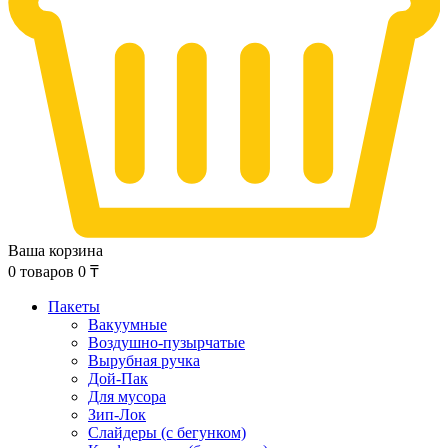
Ваша корзина
0
товаров
0
₸
Пакеты
Вакуумные
Воздушно-пузырчатые
Вырубная ручка
Дой-Пак
Для мусора
Зип-Лок
Слайдеры (с бегунком)