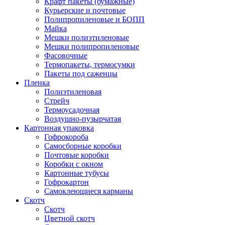
Крафт пакеты (бумажные)
Курьерские и почтовые
Полипропиленовые и БОПП
Майка
Мешки полиэтиленовые
Мешки полипропиленовые
Фасовочные
Термопакеты, термосумки
Пакеты под саженцы
Пленка
Полиэтиленовая
Стрейч
Термоусадочная
Воздушно-пузырчатая
Картонная упаковка
Гофрокороба
Самосборные коробки
Почтовые коробки
Коробки с окном
Картонные тубусы
Гофрокартон
Самоклеющиеся карманы
Скотч
Скотч
Цветной скотч