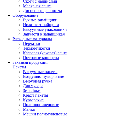
Скотч с надписями
Малярная лента
Диспенсер для скотча
Оборудование
Ручные запайщики
Ножные запайщики
Вакуумные упаковщики
Запчасти к запайщикам
Расходные материалы
Перчатки
Термоэтикетки
Кассовая (чековая) лента
Почтовые конверты
Заказная продукция
Пакеты
Вакуумные пакеты
Воздушно-пузырчатые
Вырубная ручка
Для мусора
Зип-Локи
Крафт пакеты
Курьерские
Полипропиленовые
Майка
Мешки полиэтиленовые