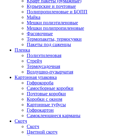
Крафт пакеты (бумажные)
Курьерские и почтовые
Полипропиленовые и БОПП
Майка
Мешки полиэтиленовые
Мешки полипропиленовые
Фасовочные
Термопакеты, термосумки
Пакеты под саженцы
Пленка
Полиэтиленовая
Стрейч
Термоусадочная
Воздушно-пузырчатая
Картонная упаковка
Гофрокороба
Самосборные коробки
Почтовые коробки
Коробки с окном
Картонные тубусы
Гофрокартон
Самоклеющиеся карманы
Скотч
Скотч
Цветной скотч