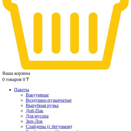
Ваша корзина
0
товаров
0
₸
Пакеты
Вакуумные
Воздушно-пузырчатые
Вырубная ручка
Дой-Пак
Для мусора
Зип-Лок
Слайдеры (с бегунком)