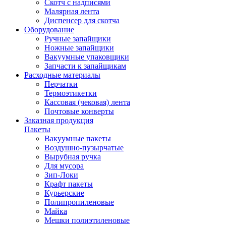
Скотч с надписями
Малярная лента
Диспенсер для скотча
Оборудование
Ручные запайщики
Ножные запайщики
Вакуумные упаковщики
Запчасти к запайщикам
Расходные материалы
Перчатки
Термоэтикетки
Кассовая (чековая) лента
Почтовые конверты
Заказная продукция
Пакеты
Вакуумные пакеты
Воздушно-пузырчатые
Вырубная ручка
Для мусора
Зип-Локи
Крафт пакеты
Курьерские
Полипропиленовые
Майка
Мешки полиэтиленовые