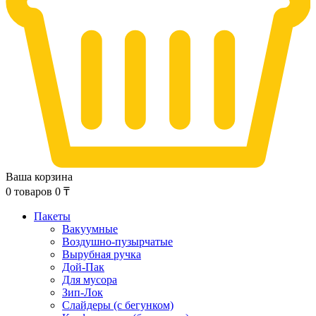
Ваша корзина
0
товаров
0
₸
Пакеты
Вакуумные
Воздушно-пузырчатые
Вырубная ручка
Дой-Пак
Для мусора
Зип-Лок
Слайдеры (с бегунком)