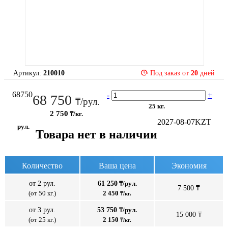
Артикул:
210010
Под заказ от
20
дней
68750
-
+
68 750
₸/рул.
25 кг.
2 750
₸/кг.
2027-08-07
KZT
рул.
Товара нет в наличии
Количество
Ваша цена
Экономия
от 2 рул.
61 250
₸/рул.
7 500 ₸
(от 50 кг.)
2 450
₸/кг.
от 3 рул.
53 750
₸/рул.
15 000 ₸
(от 25 кг.)
2 150
₸/кг.