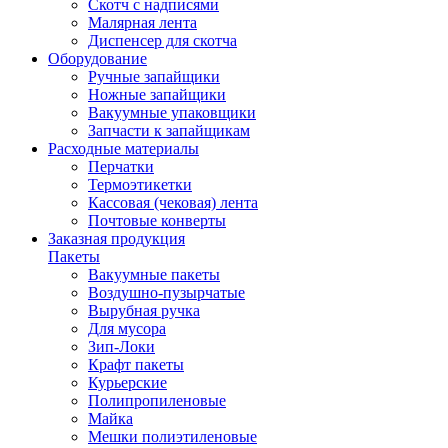
Скотч с надписями
Малярная лента
Диспенсер для скотча
Оборудование
Ручные запайщики
Ножные запайщики
Вакуумные упаковщики
Запчасти к запайщикам
Расходные материалы
Перчатки
Термоэтикетки
Кассовая (чековая) лента
Почтовые конверты
Заказная продукция
Пакеты
Вакуумные пакеты
Воздушно-пузырчатые
Вырубная ручка
Для мусора
Зип-Локи
Крафт пакеты
Курьерские
Полипропиленовые
Майка
Мешки полиэтиленовые