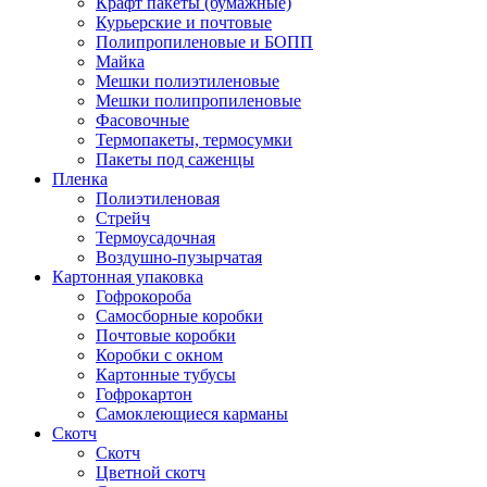
Крафт пакеты (бумажные)
Курьерские и почтовые
Полипропиленовые и БОПП
Майка
Мешки полиэтиленовые
Мешки полипропиленовые
Фасовочные
Термопакеты, термосумки
Пакеты под саженцы
Пленка
Полиэтиленовая
Стрейч
Термоусадочная
Воздушно-пузырчатая
Картонная упаковка
Гофрокороба
Самосборные коробки
Почтовые коробки
Коробки с окном
Картонные тубусы
Гофрокартон
Самоклеющиеся карманы
Скотч
Скотч
Цветной скотч