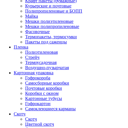
Крафт пакеты (бумажные)
Курьерские и почтовые
Полипропиленовые и БОПП
Майка
Мешки полиэтиленовые
Мешки полипропиленовые
Фасовочные
Термопакеты, термосумки
Пакеты под саженцы
Пленка
Полиэтиленовая
Стрейч
Термоусадочная
Воздушно-пузырчатая
Картонная упаковка
Гофрокороба
Самосборные коробки
Почтовые коробки
Коробки с окном
Картонные тубусы
Гофрокартон
Самоклеющиеся карманы
Скотч
Скотч
Цветной скотч