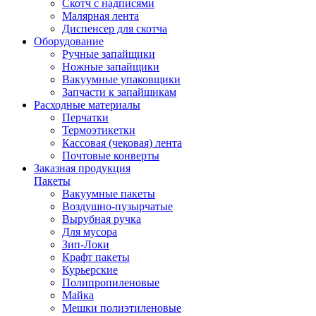
Скотч с надписями
Малярная лента
Диспенсер для скотча
Оборудование
Ручные запайщики
Ножные запайщики
Вакуумные упаковщики
Запчасти к запайщикам
Расходные материалы
Перчатки
Термоэтикетки
Кассовая (чековая) лента
Почтовые конверты
Заказная продукция
Пакеты
Вакуумные пакеты
Воздушно-пузырчатые
Вырубная ручка
Для мусора
Зип-Локи
Крафт пакеты
Курьерские
Полипропиленовые
Майка
Мешки полиэтиленовые