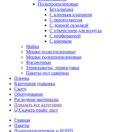
Полипропиленовые
Без клапана
C клеевым клапаном
С европодвесом
С донной складкой
С отверстием для воздуха
С перфорацией
С крючком
Майка
Мешки полиэтиленовые
Мешки полипропиленовые
Фасовочные
Термопакеты, термосумки
Пакеты под саженцы
Пленка
Картонная упаковка
Скотч
Оборудование
Расходные материалы
Показать все категории
Главная
Пакеты
Полипропиленовые и БОПП