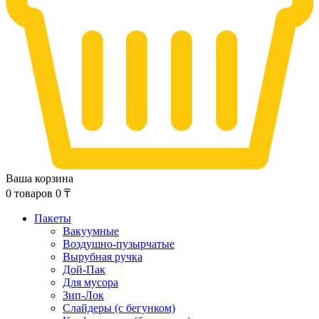
Ваша корзина
0
товаров
0
₸
Пакеты
Вакуумные
Воздушно-пузырчатые
Вырубная ручка
Дой-Пак
Для мусора
Зип-Лок
Слайдеры (с бегунком)