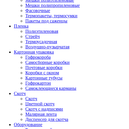
Мешки полиэтиленовые
Мешки полипропиленовые
Фасовочные
Термопакеты, термосумки
Пакеты под саженцы
Пленка
Полиэтиленовая
Стрейч
Термоусадочная
Воздушно-пузырчатая
Картонная упаковка
Гофрокороба
Самосборные коробки
Почтовые коробки
Коробки с окном
Картонные тубусы
Гофрокартон
Самоклеющиеся карманы
Скотч
Скотч
Цветной скотч
Скотч с надписями
Малярная лента
Диспенсер для скотча
Оборудование