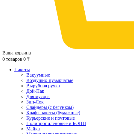
Ваша корзина
0
товаров
0
₸
Пакеты
Вакуумные
Воздушно-пузырчатые
Вырубная ручка
Дой-Пак
Для мусора
Зип-Лок
Слайдеры (с бегунком)
Крафт пакеты (бумажные)
Курьерские и почтовые
Полипропиленовые и БОПП
Майка