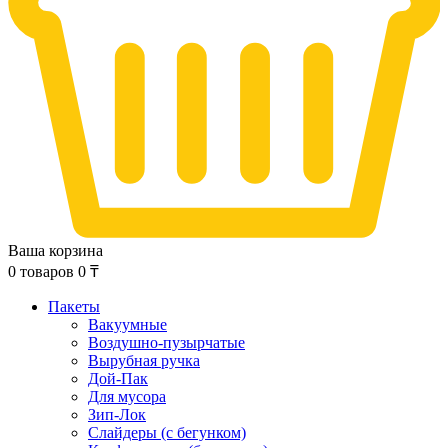
Ваша корзина
0
товаров
0
₸
Пакеты
Вакуумные
Воздушно-пузырчатые
Вырубная ручка
Дой-Пак
Для мусора
Зип-Лок
Слайдеры (с бегунком)