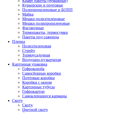
Крафт пакеты (бумажные)
Курьерские и почтовые
Полипропиленовые и БОПП
Майка
Мешки полиэтиленовые
Мешки полипропиленовые
Фасовочные
Термопакеты, термосумки
Пакеты под саженцы
Пленка
Полиэтиленовая
Стрейч
Термоусадочная
Воздушно-пузырчатая
Картонная упаковка
Гофрокороба
Самосборные коробки
Почтовые коробки
Коробки с окном
Картонные тубусы
Гофрокартон
Самоклеющиеся карманы
Скотч
Скотч
Цветной скотч