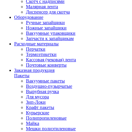
Скотч с надписями
Малярная лента
Диспенсер для скотча
Оборудование
Ручные запайщики
Ножные запайщики
Вакуумные упаковщики
Запчасти к запайщикам
Расходные материалы
Перчатки
Термоэтикетки
Кассовая (чековая) лента
Почтовые конверты
Заказная продукция
Пакеты
Вакуумные пакеты
Воздушно-пузырчатые
Вырубная ручка
Для мусора
Зип-Локи
Крафт пакеты
Курьерские
Полипропиленовые
Майка
Мешки полиэтиленовые