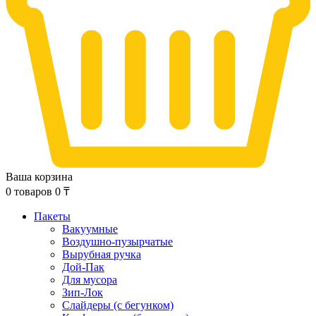
Ваша корзина
0
товаров
0
₸
Пакеты
Вакуумные
Воздушно-пузырчатые
Вырубная ручка
Дой-Пак
Для мусора
Зип-Лок
Слайдеры (с бегунком)