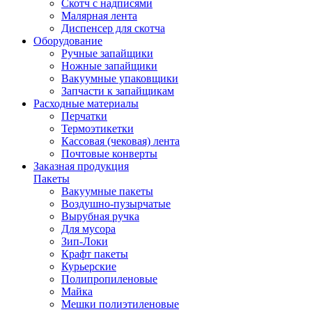
Скотч с надписями
Малярная лента
Диспенсер для скотча
Оборудование
Ручные запайщики
Ножные запайщики
Вакуумные упаковщики
Запчасти к запайщикам
Расходные материалы
Перчатки
Термоэтикетки
Кассовая (чековая) лента
Почтовые конверты
Заказная продукция
Пакеты
Вакуумные пакеты
Воздушно-пузырчатые
Вырубная ручка
Для мусора
Зип-Локи
Крафт пакеты
Курьерские
Полипропиленовые
Майка
Мешки полиэтиленовые