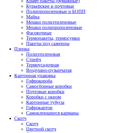
Крафт пакеты (бумажные)
Курьерские и почтовые
Полипропиленовые и БОПП
Майка
Мешки полиэтиленовые
Мешки полипропиленовые
Фасовочные
Термопакеты, термосумки
Пакеты под саженцы
Пленка
Полиэтиленовая
Стрейч
Термоусадочная
Воздушно-пузырчатая
Картонная упаковка
Гофрокороба
Самосборные коробки
Почтовые коробки
Коробки с окном
Картонные тубусы
Гофрокартон
Самоклеющиеся карманы
Скотч
Скотч
Цветной скотч