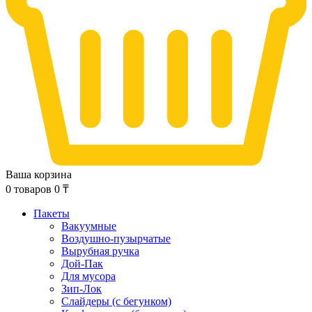
Ваша корзина
0
товаров
0
₸
Пакеты
Вакуумные
Воздушно-пузырчатые
Вырубная ручка
Дой-Пак
Для мусора
Зип-Лок
Слайдеры (с бегунком)