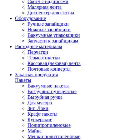
Скотч с надписями
Малярная лента
Диспенсер для скотча
Оборудование
Ручные запайщики
Ножные запайщики
Вакуумные упаковщики
Запчасти к запайщикам
Расходные материалы
Перчатки
Термоэтикетки
Кассовая (чековая) лента
Почтовые конверты
Заказная продукция
Пакеты
Вакуумные пакеты
Воздушно-пузырчатые
Вырубная ручка
Для мусора
Зип-Локи
Крафт пакеты
Курьерские
Полипропиленовые
Майка
Мешки полиэтиленовые