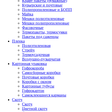
Крафт пакеты (бумажные)
Курьерские и почтовые
Полипропиленовые и БОПП
Майка
Мешки полиэтиленовые
Мешки полипропиленовые
Фасовочные
Термопакеты, термосумки
Пакеты под саженцы
Пленка
Полиэтиленовая
Стрейч
Термоусадочная
Воздушно-пузырчатая
Картонная упаковка
Гофрокороба
Самосборные коробки
Почтовые коробки
Коробки с окном
Картонные тубусы
Гофрокартон
Самоклеющиеся карманы
Скотч
Скотч
Цветной скотч