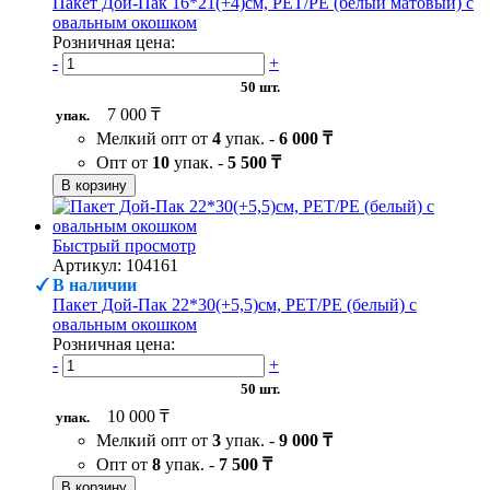
Пакет Дой-Пак 16*21(+4)см, PET/PE (белый матовый) с
овальным окошком
Розничная цена:
-
+
50 шт.
7 000 ₸
упак.
Мелкий опт от
4
упак. -
6 000 ₸
Опт от
10
упак. -
5 500 ₸
В корзину
Быстрый просмотр
Артикул: 104161
В наличии
Пакет Дой-Пак 22*30(+5,5)см, PET/PE (белый) с
овальным окошком
Розничная цена:
-
+
50 шт.
10 000 ₸
упак.
Мелкий опт от
3
упак. -
9 000 ₸
Опт от
8
упак. -
7 500 ₸
В корзину