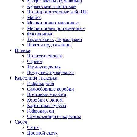
Крафт пакеты (бумажные)
Курьерские и почтовые
Полипропиленовые и БОПП
Майка
Мешки полиэтиленовые
Мешки полипропиленовые
Фасовочные
Термопакеты, термосумки
Пакеты под саженцы
Пленка
Полиэтиленовая
Стрейч
Термоусадочная
Воздушно-пузырчатая
Картонная упаковка
Гофрокороба
Самосборные коробки
Почтовые коробки
Коробки с окном
Картонные тубусы
Гофрокартон
Самоклеющиеся карманы
Скотч
Скотч
Цветной скотч