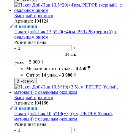
Быстрый просмотр
Артикул: 104124
В наличии
Пакет Дой-Пак 13,5*20(+4)см, PET/PE (черный), с
овальным окном
Розничная цена:
-
+
50 шт.
5 000 ₸
упак.
Мелкий опт от
5
упак. -
4 450 ₸
Опт от
14
упак. -
3 900 ₸
В корзину
Быстрый просмотр
Артикул: 104166
В наличии
Пакет Дой-Пак 10,5*19(+3,5)см, PET/PE (белый,
матовый) с овальным окошком
Розничная цена:
-
+