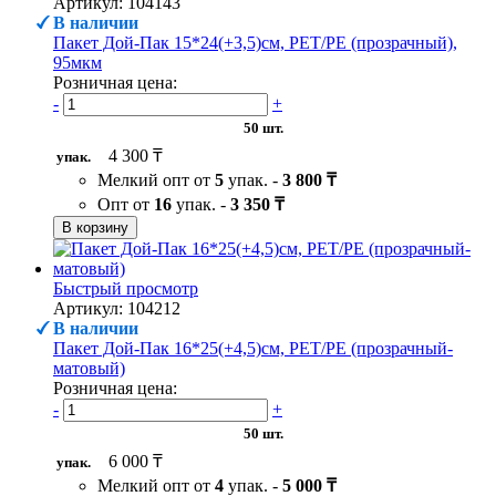
Артикул: 104143
В наличии
Пакет Дой-Пак 15*24(+3,5)см, PET/PE (прозрачный),
95мкм
Розничная цена:
-
+
50 шт.
4 300 ₸
упак.
Мелкий опт от
5
упак. -
3 800 ₸
Опт от
16
упак. -
3 350 ₸
В корзину
Быстрый просмотр
Артикул: 104212
В наличии
Пакет Дой-Пак 16*25(+4,5)см, PET/PE (прозрачный-
матовый)
Розничная цена:
-
+
50 шт.
6 000 ₸
упак.
Мелкий опт от
4
упак. -
5 000 ₸