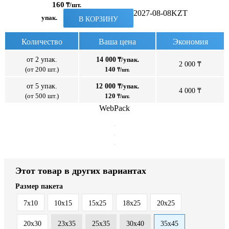
160
₸/шт.
2027-08-08
KZT
упак.
В КОРЗИНУ
Количество
Ваша цена
Экономия
от 2 упак.
14 000
₸/упак.
2 000 ₸
(от 200 шт.)
140
₸/шт.
от 5 упак.
12 000
₸/упак.
4 000 ₸
(от 500 шт.)
120
₸/шт.
WebPack
Этот товар в других вариантах
Размер пакета
7x10
10x15
15x25
18x25
20x25
20x30
23x35
25x35
30x40
35x45