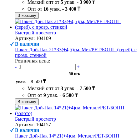
Мелкий опт от
5
упак. -
3 900 ₸
Опт от
16
упак. -
3 400 ₸
В корзину
Быстрый просмотр
Артикул: 104109
В наличии
Пакет Дой-Пак 21*33(+4,5)см, Мет/PET/БОПП (сереб), с
прозр. стенкой
Розничная цена:
-
+
50 шт.
8 500 ₸
упак.
Мелкий опт от
3
упак. -
7 500 ₸
Опт от
9
упак. -
6 500 ₸
В корзину
Быстрый просмотр
Артикул: 104157
В наличии
Пакет Дой-Пак 14*21(+4)см, Металл/PET/БОПП