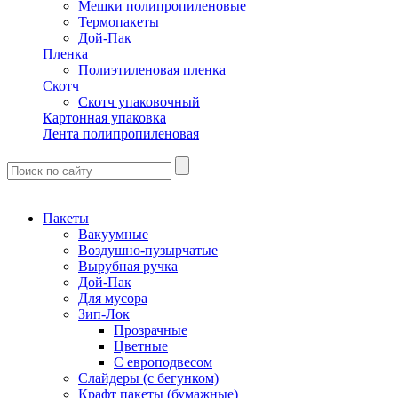
Мешки полипропиленовые
Термопакеты
Дой-Пак
Пленка
Полиэтиленовая пленка
Скотч
Скотч упаковочный
Картонная упаковка
Лента полипропиленовая
Пакеты
Вакуумные
Воздушно-пузырчатые
Вырубная ручка
Дой-Пак
Для мусора
Зип-Лок
Прозрачные
Цветные
С европодвесом
Слайдеры (с бегунком)
Крафт пакеты (бумажные)