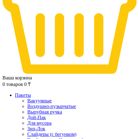
Ваша корзина
0
товаров
0
₸
Пакеты
Вакуумные
Воздушно-пузырчатые
Вырубная ручка
Дой-Пак
Для мусора
Зип-Лок
Слайдеры (с бегунком)