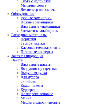
Скотч с надписями
Малярная лента
Диспенсер для скотча
Оборудование
Ручные запайщики
Ножные запайщики
Вакуумные упаковщики
Запчасти к запайщикам
Расходные материалы
Перчатки
Термоэтикетки
Кассовая (чековая) лента
Почтовые конверты
Заказная продукция
Пакеты
Вакуумные пакеты
Воздушно-пузырчатые
Вырубная ручка
Для мусора
Зип-Локи
Крафт пакеты
Курьерские
Полипропиленовые
Майка
Мешки полиэтиленовые