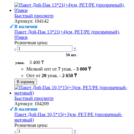
Быстрый просмотр
Артикул: 104142
В наличии
Пакет Дой-Пак 13*21(+4)см, PET/PE (прозрачный),
95мкм
Розничная цена:
-
+
50 шт.
3 400 ₸
упак.
Мелкий опт от
7
упак. -
3 000 ₸
Опт от
20
упак. -
2 650 ₸
В корзину
Быстрый просмотр
Артикул: 104209
В наличии
Пакет Дой-Пак 10,5*15(+3)см, PET/PE (прозрачный-
матовый)
Розничная цена:
-
+