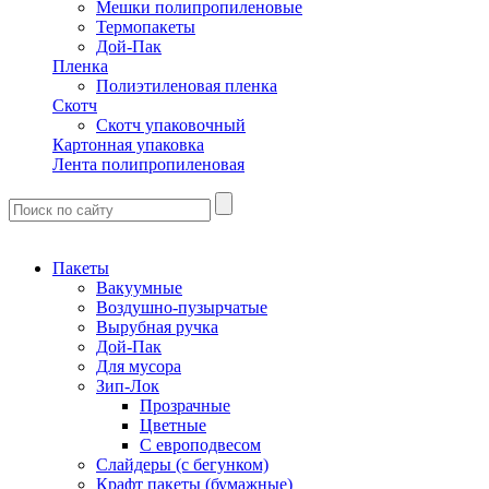
Мешки полипропиленовые
Термопакеты
Дой-Пак
Пленка
Полиэтиленовая пленка
Скотч
Скотч упаковочный
Картонная упаковка
Лента полипропиленовая
Пакеты
Вакуумные
Воздушно-пузырчатые
Вырубная ручка
Дой-Пак
Для мусора
Зип-Лок
Прозрачные
Цветные
С европодвесом
Слайдеры (с бегунком)
Крафт пакеты (бумажные)