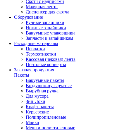
Скотч с надписями
Малярная лента
Диспенсер для скотча
Оборудование
Ручные запайщики
Ножные запайщики
Вакуумные упаковщики
Запчасти к запайщикам
Расходные материалы
Перчатки
Термоэтикетки
Кассовая (чековая) лента
Почтовые конверты
Заказная продукция
Пакеты
Вакуумные пакеты
Воздушно-пузырчатые
Вырубная ручка
Для мусора
Зип-Локи
Крафт пакеты
Курьерские
Полипропиленовые
Майка
Мешки полиэтиленовые