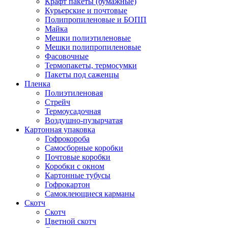
Крафт пакеты (бумажные)
Курьерские и почтовые
Полипропиленовые и БОПП
Майка
Мешки полиэтиленовые
Мешки полипропиленовые
Фасовочные
Термопакеты, термосумки
Пакеты под саженцы
Пленка
Полиэтиленовая
Стрейч
Термоусадочная
Воздушно-пузырчатая
Картонная упаковка
Гофрокороба
Самосборные коробки
Почтовые коробки
Коробки с окном
Картонные тубусы
Гофрокартон
Самоклеющиеся карманы
Скотч
Скотч
Цветной скотч