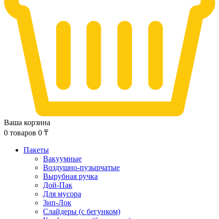
Ваша корзина
0
товаров
0
₸
Пакеты
Вакуумные
Воздушно-пузырчатые
Вырубная ручка
Дой-Пак
Для мусора
Зип-Лок
Слайдеры (с бегунком)