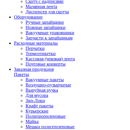
Скотч с надписями
Малярная лента
Диспенсер для скотча
Оборудование
Ручные запайщики
Ножные запайщики
Вакуумные упаковщики
Запчасти к запайщикам
Расходные материалы
Перчатки
Термоэтикетки
Кассовая (чековая) лента
Почтовые конверты
Заказная продукция
Пакеты
Вакуумные пакеты
Воздушно-пузырчатые
Вырубная ручка
Для мусора
Зип-Локи
Крафт пакеты
Курьерские
Полипропиленовые
Майка
Мешки полиэтиленовые