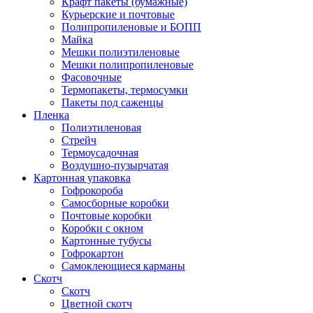
Крафт пакеты (бумажные)
Курьерские и почтовые
Полипропиленовые и БОПП
Майка
Мешки полиэтиленовые
Мешки полипропиленовые
Фасовочные
Термопакеты, термосумки
Пакеты под саженцы
Пленка
Полиэтиленовая
Стрейч
Термоусадочная
Воздушно-пузырчатая
Картонная упаковка
Гофрокороба
Самосборные коробки
Почтовые коробки
Коробки с окном
Картонные тубусы
Гофрокартон
Самоклеющиеся карманы
Скотч
Скотч
Цветной скотч