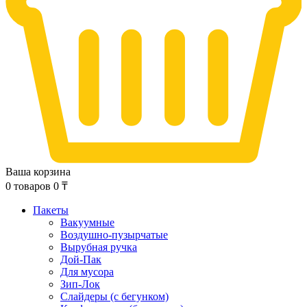
Ваша корзина
0
товаров
0
₸
Пакеты
Вакуумные
Воздушно-пузырчатые
Вырубная ручка
Дой-Пак
Для мусора
Зип-Лок
Слайдеры (с бегунком)