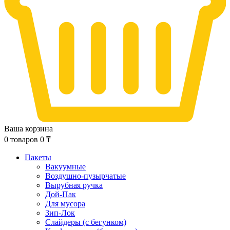
Ваша корзина
0
товаров
0
₸
Пакеты
Вакуумные
Воздушно-пузырчатые
Вырубная ручка
Дой-Пак
Для мусора
Зип-Лок
Слайдеры (с бегунком)