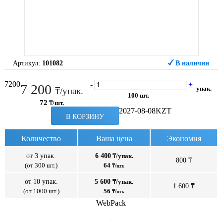
Артикул:
101082
В наличии
7200
-
+
7 200
упак.
₸/упак.
100 шт.
72
₸/шт.
2027-08-08
KZT
В КОРЗИНУ
Количество
Ваша цена
Экономия
от 3 упак.
6 400
₸/упак.
800 ₸
(от 300 шт.)
64
₸/шт.
от 10 упак.
5 600
₸/упак.
1 600 ₸
(от 1000 шт.)
56
₸/шт.
WebPack