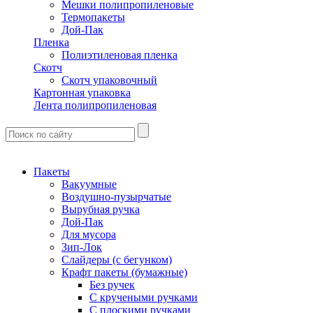
Мешки полипропиленовые
Термопакеты
Дой-Пак
Пленка
Полиэтиленовая пленка
Скотч
Скотч упаковочный
Картонная упаковка
Лента полипропиленовая
Пакеты
Вакуумные
Воздушно-пузырчатые
Вырубная ручка
Дой-Пак
Для мусора
Зип-Лок
Слайдеры (с бегунком)
Крафт пакеты (бумажные)
Без ручек
С кручеными ручками
С плоскими ручками