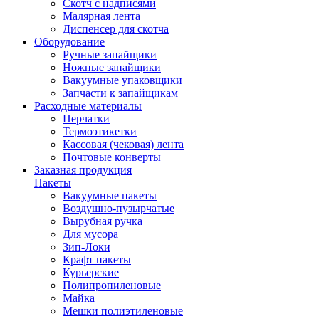
Скотч с надписями
Малярная лента
Диспенсер для скотча
Оборудование
Ручные запайщики
Ножные запайщики
Вакуумные упаковщики
Запчасти к запайщикам
Расходные материалы
Перчатки
Термоэтикетки
Кассовая (чековая) лента
Почтовые конверты
Заказная продукция
Пакеты
Вакуумные пакеты
Воздушно-пузырчатые
Вырубная ручка
Для мусора
Зип-Локи
Крафт пакеты
Курьерские
Полипропиленовые
Майка
Мешки полиэтиленовые