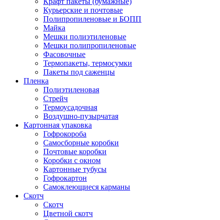
Крафт пакеты (бумажные)
Курьерские и почтовые
Полипропиленовые и БОПП
Майка
Мешки полиэтиленовые
Мешки полипропиленовые
Фасовочные
Термопакеты, термосумки
Пакеты под саженцы
Пленка
Полиэтиленовая
Стрейч
Термоусадочная
Воздушно-пузырчатая
Картонная упаковка
Гофрокороба
Самосборные коробки
Почтовые коробки
Коробки с окном
Картонные тубусы
Гофрокартон
Самоклеющиеся карманы
Скотч
Скотч
Цветной скотч