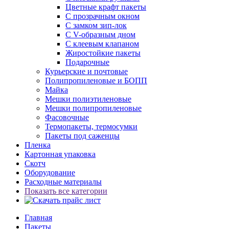
Цветные крафт пакеты
С прозрачным окном
С замком зип-лок
С V-образным дном
С клеевым клапаном
Жиростойкие пакеты
Подарочные
Курьерские и почтовые
Полипропиленовые и БОПП
Майка
Мешки полиэтиленовые
Мешки полипропиленовые
Фасовочные
Термопакеты, термосумки
Пакеты под саженцы
Пленка
Картонная упаковка
Скотч
Оборудование
Расходные материалы
Показать все категории
Главная
Пакеты