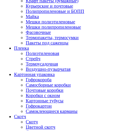
Крафт пакеты (бумажные)
Курьерские и почтовые
Полипропиленовые и БОПП
Майка
Мешки полиэтиленовые
Мешки полипропиленовые
Фасовочные
Термопакеты, термосумки
Пакеты под саженцы
Пленка
Полиэтиленовая
Стрейч
Термоусадочная
Воздушно-пузырчатая
Картонная упаковка
Гофрокороба
Самосборные коробки
Почтовые коробки
Коробки с окном
Картонные тубусы
Гофрокартон
Самоклеющиеся карманы
Скотч
Скотч
Цветной скотч