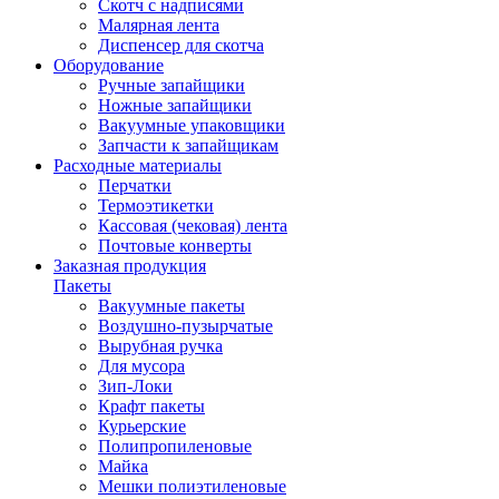
Скотч с надписями
Малярная лента
Диспенсер для скотча
Оборудование
Ручные запайщики
Ножные запайщики
Вакуумные упаковщики
Запчасти к запайщикам
Расходные материалы
Перчатки
Термоэтикетки
Кассовая (чековая) лента
Почтовые конверты
Заказная продукция
Пакеты
Вакуумные пакеты
Воздушно-пузырчатые
Вырубная ручка
Для мусора
Зип-Локи
Крафт пакеты
Курьерские
Полипропиленовые
Майка
Мешки полиэтиленовые