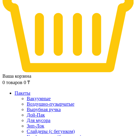
Ваша корзина
0
товаров
0
₸
Пакеты
Вакуумные
Воздушно-пузырчатые
Вырубная ручка
Дой-Пак
Для мусора
Зип-Лок
Слайдеры (с бегунком)