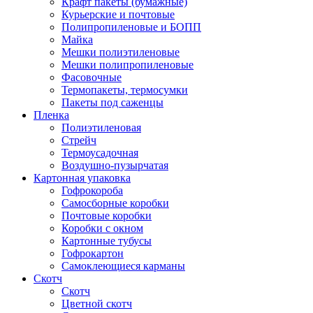
Крафт пакеты (бумажные)
Курьерские и почтовые
Полипропиленовые и БОПП
Майка
Мешки полиэтиленовые
Мешки полипропиленовые
Фасовочные
Термопакеты, термосумки
Пакеты под саженцы
Пленка
Полиэтиленовая
Стрейч
Термоусадочная
Воздушно-пузырчатая
Картонная упаковка
Гофрокороба
Самосборные коробки
Почтовые коробки
Коробки с окном
Картонные тубусы
Гофрокартон
Самоклеющиеся карманы
Скотч
Скотч
Цветной скотч