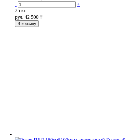
-
+
25 кг.
рул.
42 500 ₸
В корзину
Быстрый