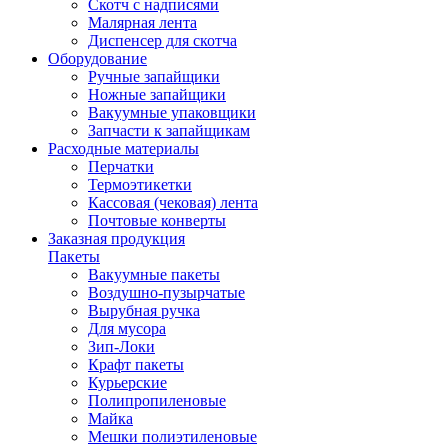
Скотч с надписями
Малярная лента
Диспенсер для скотча
Оборудование
Ручные запайщики
Ножные запайщики
Вакуумные упаковщики
Запчасти к запайщикам
Расходные материалы
Перчатки
Термоэтикетки
Кассовая (чековая) лента
Почтовые конверты
Заказная продукция
Пакеты
Вакуумные пакеты
Воздушно-пузырчатые
Вырубная ручка
Для мусора
Зип-Локи
Крафт пакеты
Курьерские
Полипропиленовые
Майка
Мешки полиэтиленовые