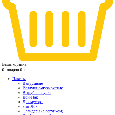
Ваша корзина
0
товаров
0
₸
Пакеты
Вакуумные
Воздушно-пузырчатые
Вырубная ручка
Дой-Пак
Для мусора
Зип-Лок
Слайдеры (с бегунком)