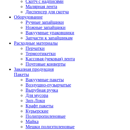
Скотч с надписями
Малярная лента
Диспенсер для скотча
Оборудование
Ручные запайщики
Ножные запайщики
Вакуумные упаковщики
Запчасти к запайщикам
Расходные материалы
Перчатки
Термоэтикетки
Кассовая (чековая) лента
Почтовые конверты
Заказная продукция
Пакеты
Вакуумные пакеты
Воздушно-пузырчатые
Вырубная ручка
Для мусора
Зип-Локи
Крафт пакеты
Курьерские
Полипропиленовые
Майка
Мешки полиэтиленовые