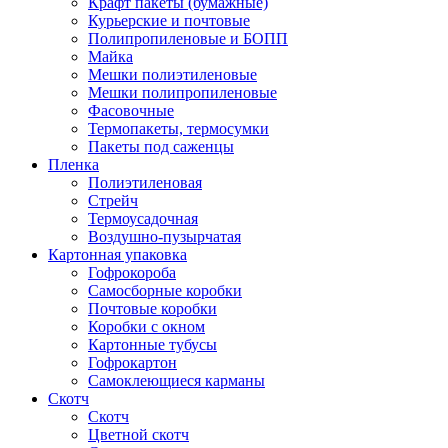
Крафт пакеты (бумажные)
Курьерские и почтовые
Полипропиленовые и БОПП
Майка
Мешки полиэтиленовые
Мешки полипропиленовые
Фасовочные
Термопакеты, термосумки
Пакеты под саженцы
Пленка
Полиэтиленовая
Стрейч
Термоусадочная
Воздушно-пузырчатая
Картонная упаковка
Гофрокороба
Самосборные коробки
Почтовые коробки
Коробки с окном
Картонные тубусы
Гофрокартон
Самоклеющиеся карманы
Скотч
Скотч
Цветной скотч