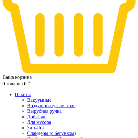
Ваша корзина
0
товаров
0
₸
Пакеты
Вакуумные
Воздушно-пузырчатые
Вырубная ручка
Дой-Пак
Для мусора
Зип-Лок
Слайдеры (с бегунком)