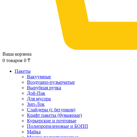
Ваша корзина
0
товаров
0
₸
Пакеты
Вакуумные
Воздушно-пузырчатые
Вырубная ручка
Дой-Пак
Для мусора
Зип-Лок
Слайдеры (с бегунком)
Крафт пакеты (бумажные)
Курьерские и почтовые
Полипропиленовые и БОПП
Майка