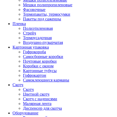
Мешки полиэтиленовые
Мешки полипропиленовые
Фасовочные
Термопакеты, термосумки
Пакеты под саженцы
Пленка
Полиэтиленовая
Стрейч
Термоусадочная
Воздушно-пузырчатая
Картонная упаковка
Гофрокороба
Самосборные коробки
Почтовые коробки
Коробки с окном
Картонные тубусы
Гофрокартон
Самоклеющиеся карманы
Скотч
Скотч
Цветной скотч
Скотч с надписями
Малярная лента
Диспенсер для скотча
Оборудование