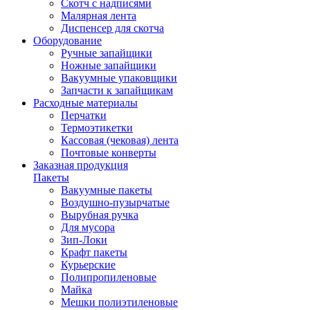
Скотч с надписями
Малярная лента
Диспенсер для скотча
Оборудование
Ручные запайщики
Ножные запайщики
Вакуумные упаковщики
Запчасти к запайщикам
Расходные материалы
Перчатки
Термоэтикетки
Кассовая (чековая) лента
Почтовые конверты
Заказная продукция
Пакеты
Вакуумные пакеты
Воздушно-пузырчатые
Вырубная ручка
Для мусора
Зип-Локи
Крафт пакеты
Курьерские
Полипропиленовые
Майка
Мешки полиэтиленовые