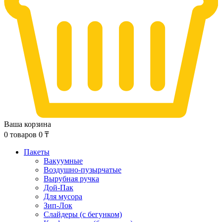
Ваша корзина
0
товаров
0
₸
Пакеты
Вакуумные
Воздушно-пузырчатые
Вырубная ручка
Дой-Пак
Для мусора
Зип-Лок
Слайдеры (с бегунком)