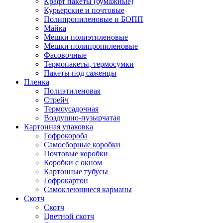
Крафт пакеты (бумажные)
Курьерские и почтовые
Полипропиленовые и БОПП
Майка
Мешки полиэтиленовые
Мешки полипропиленовые
Фасовочные
Термопакеты, термосумки
Пакеты под саженцы
Пленка
Полиэтиленовая
Стрейч
Термоусадочная
Воздушно-пузырчатая
Картонная упаковка
Гофрокороба
Самосборные коробки
Почтовые коробки
Коробки с окном
Картонные тубусы
Гофрокартон
Самоклеющиеся карманы
Скотч
Скотч
Цветной скотч