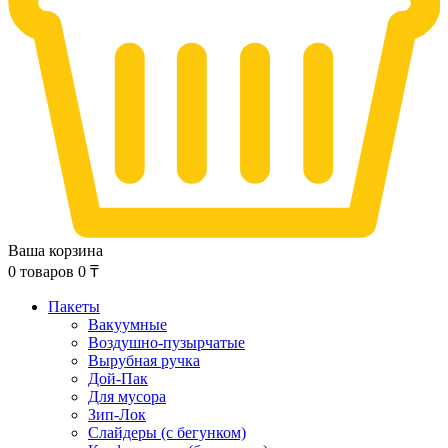
Ваша корзина
0
товаров
0
₸
Пакеты
Вакуумные
Воздушно-пузырчатые
Вырубная ручка
Дой-Пак
Для мусора
Зип-Лок
Слайдеры (с бегунком)