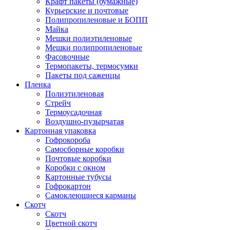
Крафт пакеты (бумажные)
Курьерские и почтовые
Полипропиленовые и БОПП
Майка
Мешки полиэтиленовые
Мешки полипропиленовые
Фасовочные
Термопакеты, термосумки
Пакеты под саженцы
Пленка
Полиэтиленовая
Стрейч
Термоусадочная
Воздушно-пузырчатая
Картонная упаковка
Гофрокороба
Самосборные коробки
Почтовые коробки
Коробки с окном
Картонные тубусы
Гофрокартон
Самоклеющиеся карманы
Скотч
Скотч
Цветной скотч