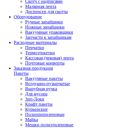
Скотч с надписями
Малярная лента
Диспенсер для скотча
Оборудование
Ручные запайщики
Ножные запайщики
Вакуумные упаковщики
Запчасти к запайщикам
Расходные материалы
Перчатки
Термоэтикетки
Кассовая (чековая) лента
Почтовые конверты
Заказная продукция
Пакеты
Вакуумные пакеты
Воздушно-пузырчатые
Вырубная ручка
Для мусора
Зип-Локи
Крафт пакеты
Курьерские
Полипропиленовые
Майка
Мешки полиэтиленовые