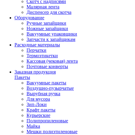
Скотч с надписями
Малярная лента
Диспенсер для скотча
Оборудование
Ручные запайщики
Ножные запайщики
Вакуумные упаковщики
Запчасти к запайщикам
Расходные материалы
Перчатки
Термоэтикетки
Кассовая (чековая) лента
Почтовые конверты
Заказная продукция
Пакеты
Вакуумные пакеты
Воздушно-пузырчатые
Вырубная ручка
Для мусора
Зип-Локи
Крафт пакеты
Курьерские
Полипропиленовые
Майка
Мешки полиэтиленовые