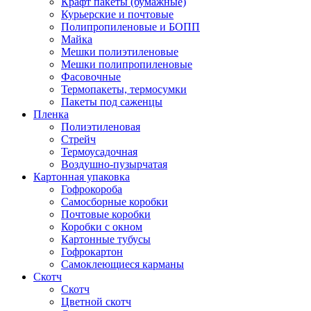
Крафт пакеты (бумажные)
Курьерские и почтовые
Полипропиленовые и БОПП
Майка
Мешки полиэтиленовые
Мешки полипропиленовые
Фасовочные
Термопакеты, термосумки
Пакеты под саженцы
Пленка
Полиэтиленовая
Стрейч
Термоусадочная
Воздушно-пузырчатая
Картонная упаковка
Гофрокороба
Самосборные коробки
Почтовые коробки
Коробки с окном
Картонные тубусы
Гофрокартон
Самоклеющиеся карманы
Скотч
Скотч
Цветной скотч