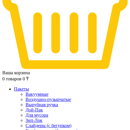
Ваша корзина
0
товаров
0
₸
Пакеты
Вакуумные
Воздушно-пузырчатые
Вырубная ручка
Дой-Пак
Для мусора
Зип-Лок
Слайдеры (с бегунком)