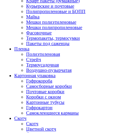
Крафт пакеты (бумажные)
Курьерские и почтовые
Полипропиленовые и БОПП
Майка
Мешки полиэтиленовые
Мешки полипропиленовые
Фасовочные
Термопакеты, термосумки
Пакеты под саженцы
Пленка
Полиэтиленовая
Стрейч
Термоусадочная
Воздушно-пузырчатая
Картонная упаковка
Гофрокороба
Самосборные коробки
Почтовые коробки
Коробки с окном
Картонные тубусы
Гофрокартон
Самоклеющиеся карманы
Скотч
Скотч
Цветной скотч