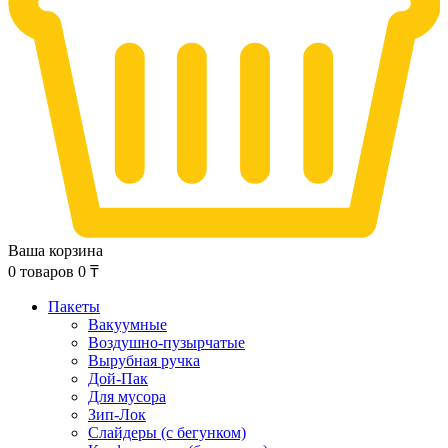
Ваша корзина
0
товаров
0
₸
Пакеты
Вакуумные
Воздушно-пузырчатые
Вырубная ручка
Дой-Пак
Для мусора
Зип-Лок
Слайдеры (с бегунком)