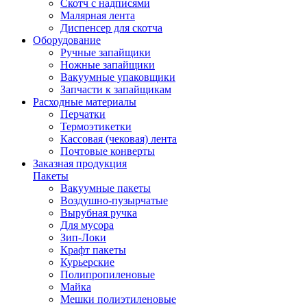
Скотч с надписями
Малярная лента
Диспенсер для скотча
Оборудование
Ручные запайщики
Ножные запайщики
Вакуумные упаковщики
Запчасти к запайщикам
Расходные материалы
Перчатки
Термоэтикетки
Кассовая (чековая) лента
Почтовые конверты
Заказная продукция
Пакеты
Вакуумные пакеты
Воздушно-пузырчатые
Вырубная ручка
Для мусора
Зип-Локи
Крафт пакеты
Курьерские
Полипропиленовые
Майка
Мешки полиэтиленовые